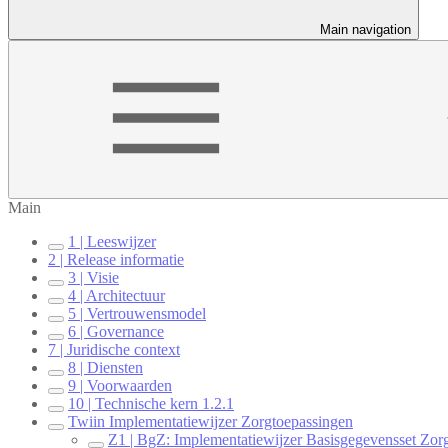
Main navigation
Main
1 | Leeswijzer
2 | Release informatie
3 | Visie
4 | Architectuur
5 | Vertrouwensmodel
6 | Governance
7 | Juridische context
8 | Diensten
9 | Voorwaarden
10 | Technische kern 1.2.1
Twiin Implementatiewijzer Zorgtoepassingen
Z1 | BgZ: Implementatiewijzer Basisgegevensset Zorg 