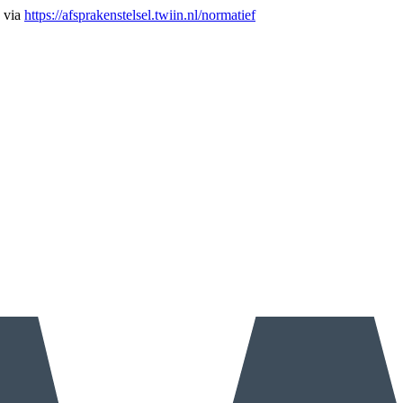
n via
https://afsprakenstelsel.twiin.nl/normatief