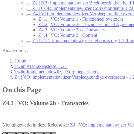
Z2 | BB: Implementatiewijzer Beeldbeschikbaarheid 1
Z3 | COR: implementatiewijzer Correspondentie 1.2.0
Z4 | VO: implementatiewijzer Verpleegkundige overdr
Z4.1 | VO: Volume 1 - Functioneel overzicht
Z4.2 | VO: Volume 2a - Twiin Technical Agreeme
Z4.3 | VO: Volume 2b - Transacties
Z4.4 | VO: Volume 3 - Content
Z5 | IGD: implementatiewijzer Geboortezorg 1.2.0 In
Breadcrumbs
Home
Twiin Afsprakenstelsel 1.2.1
Twiin Implementatiewijzer Zorgtoepassingen
Z4 | VO: implementatiewijzer Verpleegkundige overdracht - 1.
On this Page
Z4.3 | VO: Volume 2b - Transacties
Niet uitgewerkt in deze Release zie
Z4 | VO: implementatiewijzer Ver