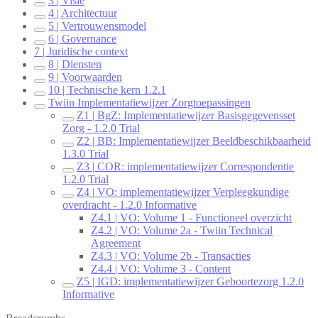
3 | Visie
4 | Architectuur
5 | Vertrouwensmodel
6 | Governance
7 | Juridische context
8 | Diensten
9 | Voorwaarden
10 | Technische kern 1.2.1
Twiin Implementatiewijzer Zorgtoepassingen
Z1 | BgZ: Implementatiewijzer Basisgegevensset
Zorg - 1.2.0 Trial
Z2 | BB: Implementatiewijzer Beeldbeschikbaarheid
1.3.0 Trial
Z3 | COR: implementatiewijzer Correspondentie
1.2.0 Trial
Z4 | VO: implementatiewijzer Verpleegkundige
overdracht - 1.2.0 Informative
Z4.1 | VO: Volume 1 - Functioneel overzicht
Z4.2 | VO: Volume 2a - Twiin Technical
Agreement
Z4.3 | VO: Volume 2b - Transacties
Z4.4 | VO: Volume 3 - Content
Z5 | IGD: implementatiewijzer Geboortezorg 1.2.0
Informative