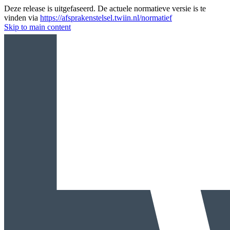
Deze release is uitgefaseerd. De actuele normatieve versie is te
vinden via
https://afsprakenstelsel.twiin.nl/normatief
Skip to main content