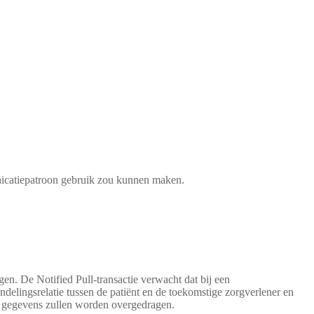
unicatiepatroon gebruik zou kunnen maken.
en. De Notified Pull-transactie verwacht dat bij een
delingsrelatie tussen de patiënt en de toekomstige zorgverlener en
he gegevens zullen worden overgedragen.