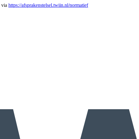
n via
https://afsprakenstelsel.twiin.nl/normatief