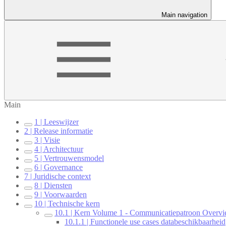
Main navigation
Main
1 | Leeswijzer
2 | Release informatie
3 | Visie
4 | Architectuur
5 | Vertrouwensmodel
6 | Governance
7 | Juridische context
8 | Diensten
9 | Voorwaarden
10 | Technische kern
10.1 | Kern Volume 1 - Communicatiepatroon Overv
10.1.1 | Functionele use cases databeschikbaarheid