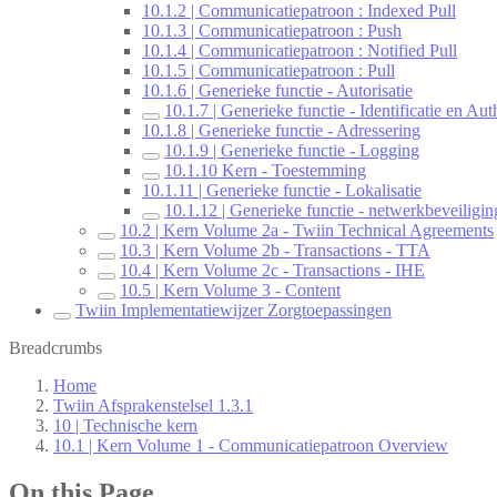
10.1.2 | Communicatiepatroon : Indexed Pull
10.1.3 | Communicatiepatroon : Push
10.1.4 | Communicatiepatroon : Notified Pull
10.1.5 | Communicatiepatroon : Pull
10.1.6 | Generieke functie - Autorisatie
10.1.7 | Generieke functie - Identificatie en Aut
10.1.8 | Generieke functie - Adressering
10.1.9 | Generieke functie - Logging
10.1.10 Kern - Toestemming
10.1.11 | Generieke functie - Lokalisatie
10.1.12 | Generieke functie - netwerkbeveiligin
10.2 | Kern Volume 2a - Twiin Technical Agreements
10.3 | Kern Volume 2b - Transactions - TTA
10.4 | Kern Volume 2c - Transactions - IHE
10.5 | Kern Volume 3 - Content
Twiin Implementatiewijzer Zorgtoepassingen
Breadcrumbs
Home
Twiin Afsprakenstelsel 1.3.1
10 | Technische kern
10.1 | Kern Volume 1 - Communicatiepatroon Overview
On this Page