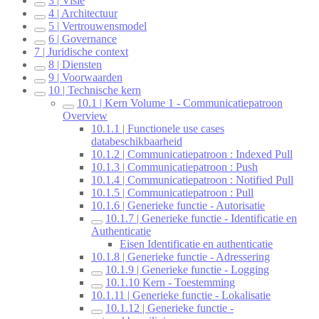
3 | Visie
4 | Architectuur
5 | Vertrouwensmodel
6 | Governance
7 | Juridische context
8 | Diensten
9 | Voorwaarden
10 | Technische kern
10.1 | Kern Volume 1 - Communicatiepatroon
Overview
10.1.1 | Functionele use cases
databeschikbaarheid
10.1.2 | Communicatiepatroon : Indexed Pull
10.1.3 | Communicatiepatroon : Push
10.1.4 | Communicatiepatroon : Notified Pull
10.1.5 | Communicatiepatroon : Pull
10.1.6 | Generieke functie - Autorisatie
10.1.7 | Generieke functie - Identificatie en
Authenticatie
Eisen Identificatie en authenticatie
10.1.8 | Generieke functie - Adressering
10.1.9 | Generieke functie - Logging
10.1.10 Kern - Toestemming
10.1.11 | Generieke functie - Lokalisatie
10.1.12 | Generieke functie -