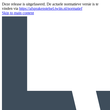
Deze release is uitgefaseerd. De actuele normatieve versie is te
vinden via
https://afsprakenstelsel.twiin.nl/normatief
Skip to main content