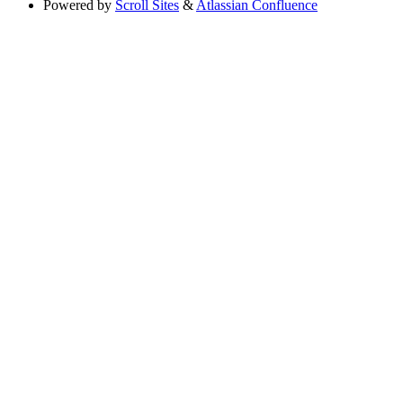
Powered by
Scroll Sites
&
Atlassian Confluence