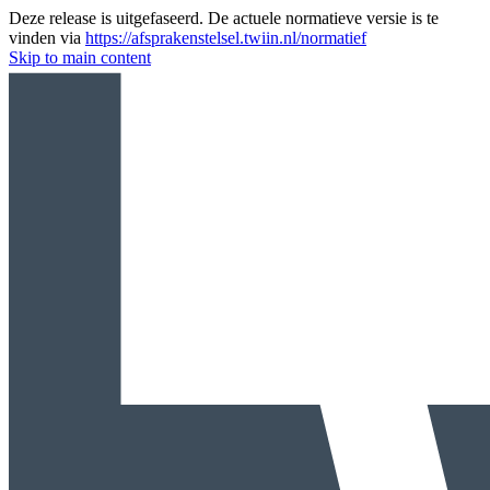
Deze release is uitgefaseerd. De actuele normatieve versie is te
vinden via
https://afsprakenstelsel.twiin.nl/normatief
Skip to main content