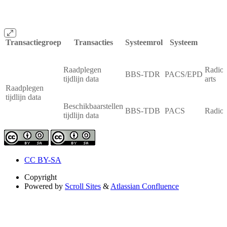
Transactiegroep
Transacties
Systeemrol
Systeem
Raadplegen
Radiol
BBS-TDR
PACS/EPD
tijdlijn data
arts
Raadplegen
tijdlijn data
Beschikbaarstellen
BBS-TDB
PACS
Radiol
tijdlijn data
CC BY-SA
Copyright
Powered by
Scroll Sites
&
Atlassian Confluence