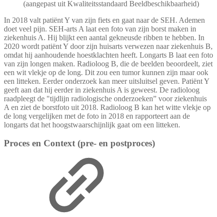
(aangepast uit Kwaliteitsstandaard Beeldbeschikbaarheid)
In 2018 valt patiënt Y van zijn fiets en gaat naar de SEH. Ademen
doet veel pijn. SEH-arts A laat een foto van zijn borst maken in
ziekenhuis A. Hij blijkt een aantal gekneusde ribben te hebben. In
2020 wordt patiënt Y door zijn huisarts verwezen naar ziekenhuis B,
omdat hij aanhoudende hoestklachten heeft. Longarts B laat een foto
van zijn longen maken. Radioloog B, die de beelden beoordeelt, ziet
een wit vlekje op de long. Dit zou een tumor kunnen zijn maar ook
een litteken. Eerder onderzoek kan meer uitsluitsel geven. Patiënt Y
geeft aan dat hij eerder in ziekenhuis A is geweest. De radioloog
raadpleegt de "tijdlijn radiologische onderzoeken” voor ziekenhuis
A en ziet de borstfoto uit 2018. Radioloog B kan het witte vlekje op
de long vergelijken met de foto in 2018 en rapporteert aan de
longarts dat het hoogstwaarschijnlijk gaat om een litteken.
Proces en Context (pre- en postproces)