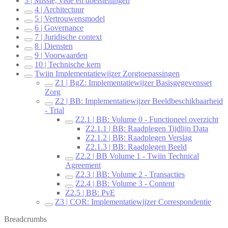
3 | Missie, visie en doelstellingen
4 | Architectuur
5 | Vertrouwensmodel
6 | Governance
7 | Juridische context
8 | Diensten
9 | Voorwaarden
10 | Technische kern
Twiin Implementatiewijzer Zorgtoepassingen
Z1 | BgZ: Implementatiewijzer Basisgegevensset
Zorg
Z2 | BB: Implementatiewijzer Beeldbeschikbaarheid
- Trial
Z2.1 | BB: Volume 0 - Functioneel overzicht
Z2.1.1 | BB: Raadplegen Tijdlijn Data
Z2.1.2 | BB: Raadplegen Verslag
Z2.1.3 | BB: Raadplegen Beeld
Z2.2 | BB Volume 1 - Twiin Technical
Agreement
Z2.3 | BB: Volume 2 - Transacties
Z2.4 | BB: Volume 3 - Content
Z2.5 | BB: PvE
Z3 | COR: Implementatiewijzer Correspondentie
Breadcrumbs