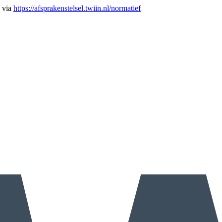
n via
https://afsprakenstelsel.twiin.nl/normatief