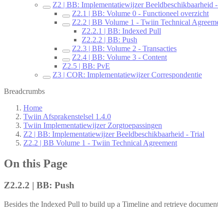
Z2 | BB: Implementatiewijzer Beeldbeschikbaarheid - 
Z2.1 | BB: Volume 0 - Functioneel overzicht
Z2.2 | BB Volume 1 - Twiin Technical Agreem
Z2.2.1 | BB: Indexed Pull
Z2.2.2 | BB: Push
Z2.3 | BB: Volume 2 - Transacties
Z2.4 | BB: Volume 3 - Content
Z2.5 | BB: PvE
Z3 | COR: Implementatiewijzer Correspondentie
Breadcrumbs
Home
Twiin Afsprakenstelsel 1.4.0
Twiin Implementatiewijzer Zorgtoepassingen
Z2 | BB: Implementatiewijzer Beeldbeschikbaarheid - Trial
Z2.2 | BB Volume 1 - Twiin Technical Agreement
On this Page
Z2.2.2 | BB: Push
Besides the Indexed Pull to build up a Timeline and retrieve documents