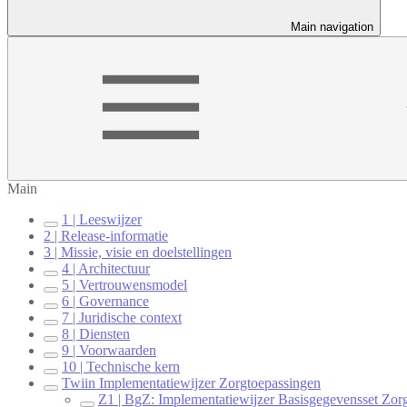
Main navigation
Main
1 | Leeswijzer
2 | Release-informatie
3 | Missie, visie en doelstellingen
4 | Architectuur
5 | Vertrouwensmodel
6 | Governance
7 | Juridische context
8 | Diensten
9 | Voorwaarden
10 | Technische kern
Twiin Implementatiewijzer Zorgtoepassingen
Z1 | BgZ: Implementatiewijzer Basisgegevensset Zor