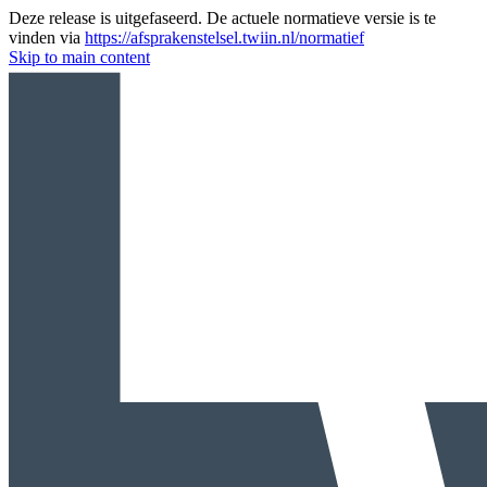
Deze release is uitgefaseerd. De actuele normatieve versie is te
vinden via
https://afsprakenstelsel.twiin.nl/normatief
Skip to main content