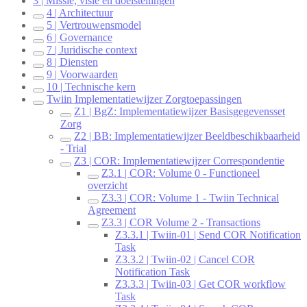
3 | Missie, visie en doelstellingen
4 | Architectuur
5 | Vertrouwensmodel
6 | Governance
7 | Juridische context
8 | Diensten
9 | Voorwaarden
10 | Technische kern
Twiin Implementatiewijzer Zorgtoepassingen
Z1 | BgZ: Implementatiewijzer Basisgegevensset
Zorg
Z2 | BB: Implementatiewijzer Beeldbeschikbaarheid
- Trial
Z3 | COR: Implementatiewijzer Correspondentie
Z3.1 | COR: Volume 0 - Functioneel
overzicht
Z3.3 | COR: Volume 1 - Twiin Technical
Agreement
Z3.3 | COR Volume 2 - Transactions
Z3.3.1 | Twiin-01 | Send COR Notification
Task
Z3.3.2 | Twiin-02 | Cancel COR
Notification Task
Z3.3.3 | Twiin-03 | Get COR workflow
Task