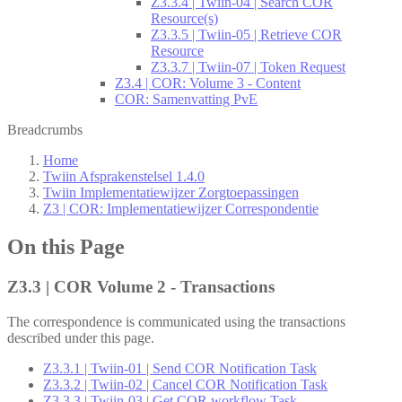
Z3.3.4 | Twiin-04 | Search COR
Resource(s)
Z3.3.5 | Twiin-05 | Retrieve COR
Resource
Z3.3.7 | Twiin-07 | Token Request
Z3.4 | COR: Volume 3 - Content
COR: Samenvatting PvE
Breadcrumbs
Home
Twiin Afsprakenstelsel 1.4.0
Twiin Implementatiewijzer Zorgtoepassingen
Z3 | COR: Implementatiewijzer Correspondentie
On this Page
Z3.3 | COR Volume 2 - Transactions
The correspondence is communicated using the transactions
described under this page.
Z3.3.1 | Twiin-01 | Send COR Notification Task
Z3.3.2 | Twiin-02 | Cancel COR Notification Task
Z3.3.3 | Twiin-03 | Get COR workflow Task