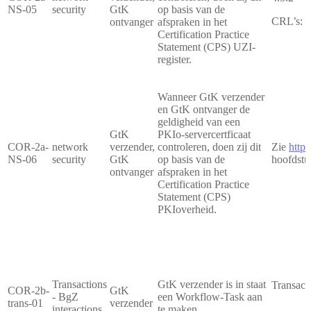
NS-05
security
GtK
op basis van de
CRL’s:
h
ontvanger
afspraken in het
Certification Practice
Statement (CPS) UZI-
register.
Wanneer GtK verzender
en GtK ontvanger de
geldigheid van een
GtK
PKIo-servercertficaat
COR-2a-
network
verzender,
controleren, doen zij dit
Zie
https
NS-06
security
GtK
op basis van de
hoofdstu
ontvanger
afspraken in het
Certification Practice
Statement (CPS)
PKIoverheid.
Transactions
GtK verzender is in staat
Transact
COR-2b-
GtK
- BgZ
een Workflow-Task aan
trans-01
verzender
interactions
te maken