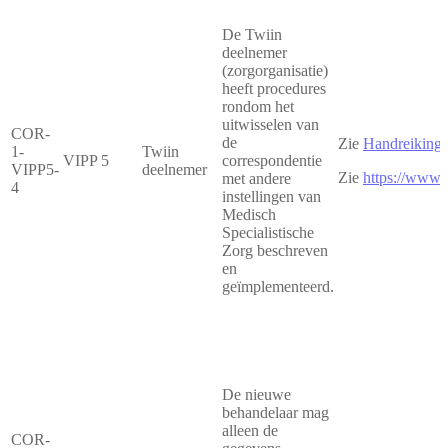
De Twiin
deelnemer
(zorgorganisatie)
heeft procedures
rondom het
uitwisselen van
COR-
de
Zie
Handreiking 
1-
Twiin
VIPP 5
correspondentie
VIPP5-
deelnemer
Zie
https://www.
met andere
4
instellingen van
Medisch
Specialistische
Zorg beschreven
en
geïmplementeerd.
De nieuwe
behandelaar mag
alleen de
COR-