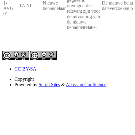
gegevens
1-
Nieuwe
De nieuwe behande
TA NP
opvragen die
AVG-
behandelaar
dataverzoeken pr
relevant zijn voor
01
de uitvoering van
de nieuwe
behandelrelatie.
CC BY-SA
Copyright
Powered by
Scroll Sites
&
Atlassian Confluence