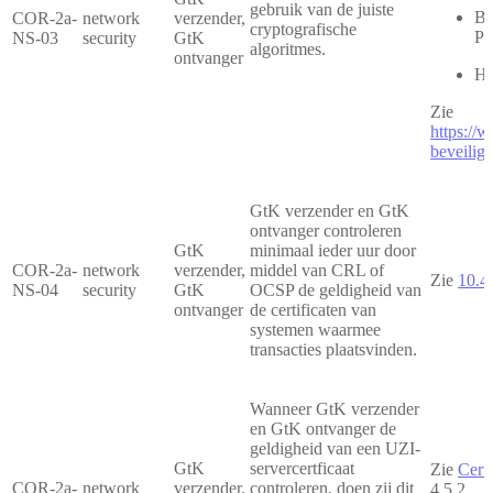
gebruik van de juiste
Bu
COR-2a-
network
verzender,
cryptografische
Po
NS-03
security
GtK
algoritmes.
ontvanger
Ha
Zie
https://
beveiligi
GtK verzender en GtK
ontvanger controleren
GtK
minimaal ieder uur door
COR-2a-
network
verzender,
middel van CRL of
Zie
10.4.
NS-04
security
GtK
OCSP de geldigheid van
ontvanger
de certificaten van
systemen waarmee
transacties plaatsvinden.
Wanneer GtK verzender
en GtK ontvanger de
geldigheid van een UZI-
GtK
servercertficaat
Zie
Cert
COR-2a-
network
verzender,
controleren, doen zij dit
4.5.2