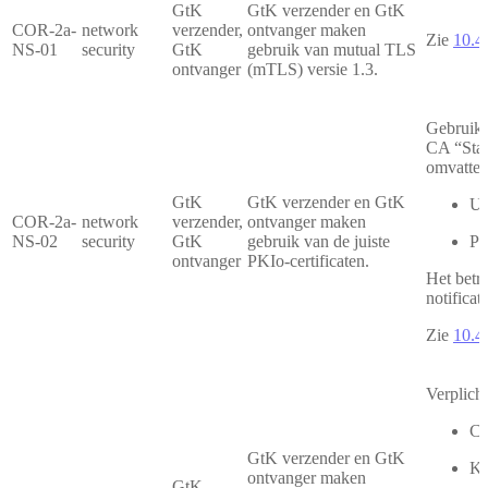
GtK
GtK verzender en GtK
COR-2a-
network
verzender,
ontvanger maken
Zie
10.4.
NS-01
security
GtK
gebruik van mutual TLS
ontvanger
(mTLS) versie 1.3.
Gebruikt
CA “Staa
omvatten
GtK
GtK verzender en GtK
UZ
COR-2a-
network
verzender,
ontvanger maken
NS-02
security
GtK
gebruik van de juiste
PK
ontvanger
PKIo-certificaten.
Het betre
notificat
Zie
10.4.
Verplich
Ce
GtK verzender en GtK
Ke
ontvanger maken
GtK