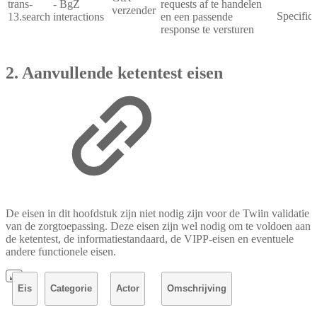
trans-
- BgZ
requests af te handelen
verzender
Specifica
13.search
interactions
en een passende
response te versturen
2. Aanvullende ketentest eisen
De eisen in dit hoofdstuk zijn niet nodig zijn voor de Twiin validatie
van de zorgtoepassing. Deze eisen zijn wel nodig om te voldoen aan
de ketentest, de informatiestandaard, de VIPP-eisen en eventuele
andere functionele eisen.
Eis
Categorie
Actor
Omschrijving