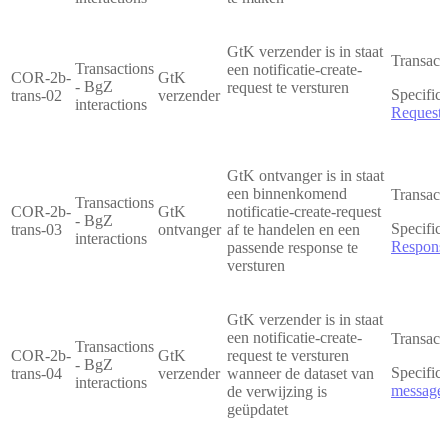
GtK verzender is in staat
Transact
Transactions
een notificatie-create-
COR-2b-
GtK
- BgZ
request te versturen
Specifica
trans-02
verzender
interactions
Request
GtK ontvanger is in staat
een binnenkomend
Transact
Transactions
COR-2b-
GtK
notificatie-create-request
- BgZ
Specifica
trans-03
ontvanger
af te handelen en een
interactions
Respons
passende response te
versturen
GtK verzender is in staat
een notificatie-create-
Transact
Transactions
COR-2b-
GtK
request te versturen
- BgZ
Specifica
trans-04
verzender
wanneer de dataset van
interactions
message
de verwijzing is
geüpdatet