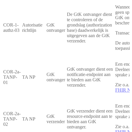
Wanneer 
geen spra
De GtK ontvanger dient
GtK ontva
te controleren of de
beschreve
COR-1-
Autorisatie
GtK
grondslag (authorization
authz-03
richtlijn
ontvanger
base) daadwerkelijk is
Transact
uitgegeven aan de GtK
verzender.
De autori
toepassi
Een endp
GtK ontvanger dient een
Deelneme
COR-2a-
GtK
notificatie-endpoint aan
sprake z
TANP-
TA NP
ontvanger
te bieden aan GtK
01
Zie o.a.
verzender.
FHIR Not
Een endp
GtK verzender dient een
Deelneme
COR-2a-
GtK
resource-endpoint aan te
sprake z
TANP-
TA NP
verzender
bieden aan GtK
02
Zie o.a.
ontvanger.
FHIR Not