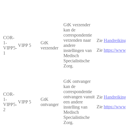
GtK verzender
kan de
correspondentie
COR-
verzenden naar
Zie
Handreiking 
1-
GtK
VIPP 5
andere
VIPP5-
verzender
Zie
https://www.
instellingen van
1
Medisch
Specialistische
Zorg.
GtK ontvanger
kan de
correspondentie
COR-
ontvangen vanuit
Zie
Handreiking 
1-
GtK
VIPP 5
een andere
VIPP5-
ontvanger
Zie
https://www.
instelling van
2
Medisch
Specialistische
Zorg.