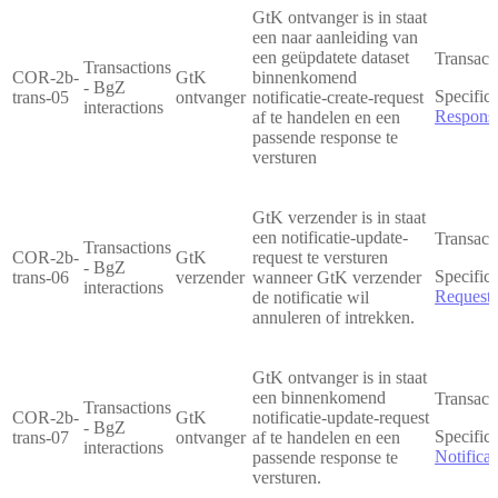
GtK ontvanger is in staat
een naar aanleiding van
een geüpdatete dataset
Transact
Transactions
COR-2b-
GtK
binnenkomend
- BgZ
Specifica
trans-05
ontvanger
notificatie-create-request
interactions
Respons
af te handelen en een
passende response te
versturen
GtK verzender is in staat
een notificatie-update-
Transact
Transactions
COR-2b-
GtK
request te versturen
- BgZ
Specifica
trans-06
verzender
wanneer GtK verzender
interactions
Request
de notificatie wil
annuleren of intrekken.
GtK ontvanger is in staat
een binnenkomend
Transact
Transactions
COR-2b-
GtK
notificatie-update-request
- BgZ
Specifica
trans-07
ontvanger
af te handelen en een
interactions
Notifica
passende response te
versturen.