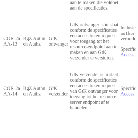
aan te maken die voldoet
aan de specificaties.
GtK ontvanger is in staat
Inclusie
conform de specificaties
authori
een acces token request
COR-2a-
BgZ Authn
GtK
veronder
voor toegang tot het
AA-13
en Authz
ontvanger
resource-endpoint aan te
Specifica
maken en aan GtK
Access t
verzender te versturen.
GtK verzender is in staat
conform de specificaties
een acces token request
COR-2a-
BgZ Authn
GtK
Specifica
van GtK ontvanger voor
AA-14
en Authz
verzender
Access t
toegang tot het resource
server endpoint af te
handelen.