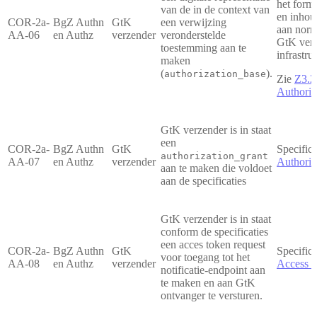
het form
van de in de context van
en inhou
COR-2a-
BgZ Authn
GtK
een verwijzing
aan norm
AA-06
en Authz
verzender
veronderstelde
GtK verz
toestemming aan te
infrastru
maken
(
).
authorization_base
Zie
Z3.2
Authoriz
GtK verzender is in staat
een
COR-2a-
BgZ Authn
GtK
Specifica
authorization_grant
AA-07
en Authz
verzender
Authoriz
aan te maken die voldoet
aan de specificaties
GtK verzender is in staat
conform de specificaties
een acces token request
COR-2a-
BgZ Authn
GtK
Specifica
voor toegang tot het
AA-08
en Authz
verzender
Access t
notificatie-endpoint aan
te maken en aan GtK
ontvanger te versturen.