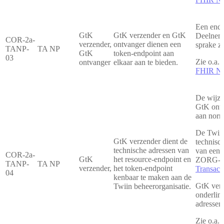
Een endp
GtK
GtK verzender en GtK
Deelneme
COR-2a-
verzender,
ontvanger dienen een
sprake z
TANP-
TA NP
GtK
token-endpoint aan
03
Zie o.a.
ontvanger
elkaar aan te bieden.
FHIR Not
De wijze
GtK ontv
aan norm
De Twiin
GtK verzender dient de
technisc
technische adressen van
van een 
COR-2a-
GtK
het resource-endpoint en
ZORG-AB
TANP-
TA NP
verzender,
het token-endpoint
Transact
04
kenbaar te maken aan de
GtK verz
Twiin beheerorganisatie.
onderlin
adresse
Zie o.a.