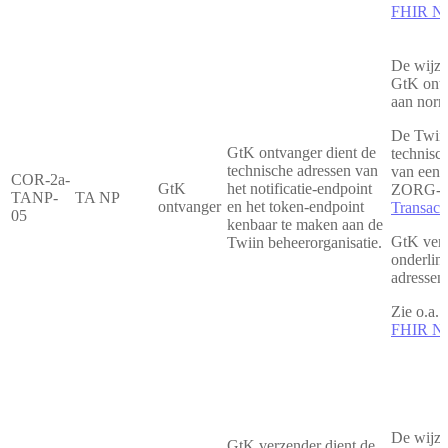
FHIR Not
De wijze
GtK ontv
aan norm
De Twiin
GtK ontvanger dient de
technisc
technische adressen van
van een 
COR-2a-
GtK
het notificatie-endpoint
ZORG-AB
TANP-
TA NP
ontvanger
en het token-endpoint
Transact
05
kenbaar te maken aan de
GtK verz
Twiin beheerorganisatie.
onderlin
adresse
Zie o.a.
FHIR Not
De wijze
GtK verzender dient de