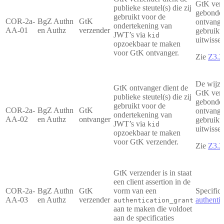
GtK verz
publieke steutel(s) die zij
gebonden
gebruikt voor de
COR-2a-
BgZ Authn
GtK
ontvange
ondertekening van
AA-01
en Authz
verzender
gebruikt
JWT’s via
kid
uitwissel
opzoekbaar te maken
voor GtK ontvanger.
Zie
Z3.2
De wijze
GtK ontvanger dient de
GtK verz
publieke steutel(s) die zij
gebonden
gebruikt voor de
COR-2a-
BgZ Authn
GtK
ontvange
ondertekening van
AA-02
en Authz
ontvanger
gebruikt
JWT’s via
kid
uitwissel
opzoekbaar te maken
voor GtK verzender.
Zie
Z3.2
GtK verzender is in staat
een client assertion in de
COR-2a-
BgZ Authn
GtK
vorm van een
Specifica
AA-03
en Authz
verzender
authentic
authentication_grant
aan te maken die voldoet
aan de specificaties