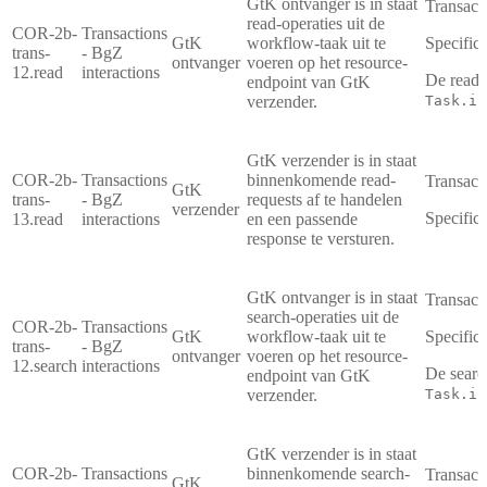
GtK ontvanger is in staat
Transact
read-operaties uit de
COR-2b-
Transactions
GtK
workflow-taak uit te
Specifica
trans-
- BgZ
ontvanger
voeren op het resource-
12.read
interactions
De read-
endpoint van GtK
verzender.
Task.in
GtK verzender is in staat
COR-2b-
Transactions
binnenkomende read-
Transact
GtK
trans-
- BgZ
requests af te handelen
verzender
Specifica
13.read
interactions
en een passende
response te versturen.
GtK ontvanger is in staat
Transact
search-operaties uit de
COR-2b-
Transactions
GtK
workflow-taak uit te
Specifica
trans-
- BgZ
ontvanger
voeren op het resource-
12.search
interactions
De searc
endpoint van GtK
verzender.
Task.in
GtK verzender is in staat
COR-2b-
Transactions
binnenkomende search-
Transact
GtK