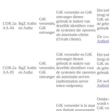
Het toek
GtK verzender en GtK
(nog) ni
ontvanger dienen
GtK
GtK ontv
gebruik te maken van
COR-2a-
BgZ Authn
verzender,
de gebru
dezelfde identifiers voor
AA-04
en Authz
GtK
gebruike
de systemen die opereren
ontvanger
als autorisatie-clients
Zie
-
iss
(OAuth clients).
Authoriz
GtK verzender en GtK
Het toek
ontvanger dienen
(nog) ni
GtK
gebruik te maken van
GtK ontv
COR-2a-
BgZ Authn
verzender,
dezelfde identifiers voor
de gebru
AA-05
en Authz
GtK
de systemen die opereren
gebruike
ontvanger
als autorisatie-servers
Zie
-
(authorization server
aud
Authoriz
token endpoints).
Omdat 
wordt ve
GtK verzender is in staat
GtK verz
een digitale representatie