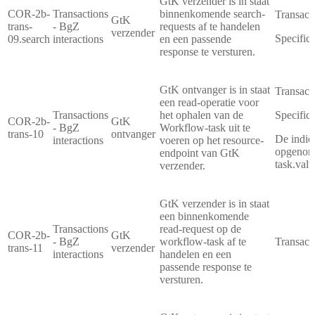
GtK verzender is in staat
COR-2b-
Transactions
binnenkomende search-
Transact
GtK
trans-
- BgZ
requests af te handelen
verzender
Specifica
09.search
interactions
en een passende
response te versturen.
GtK ontvanger is in staat
Transact
een read-operatie voor
Transactions
het ophalen van de
Specifica
COR-2b-
GtK
- BgZ
Workflow-task uit te
trans-10
ontvanger
De indic
interactions
voeren op het resource-
opgenome
endpoint van GtK
task.val
verzender.
GtK verzender is in staat
een binnenkomende
Transactions
read-request op de
COR-2b-
GtK
- BgZ
workflow-task af te
Transact
trans-11
verzender
interactions
handelen en een
passende response te
versturen.