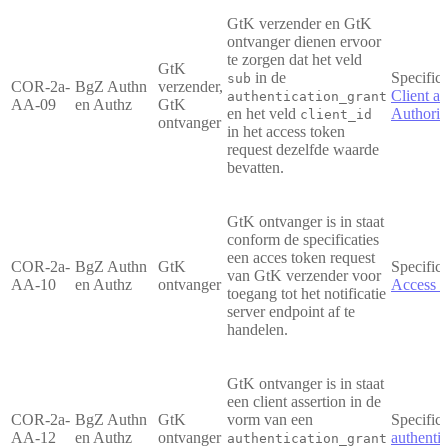
GtK verzender en GtK
ontvanger dienen ervoor
te zorgen dat het veld
GtK
in de
Specifica
sub
COR-2a-
BgZ Authn
verzender,
Client au
authentication_grant
AA-09
en Authz
GtK
en het veld
Authoriz
client_id
ontvanger
in het access token
request dezelfde waarde
bevatten.
GtK ontvanger is in staat
conform de specificaties
een acces token request
COR-2a-
BgZ Authn
GtK
Specifica
van GtK verzender voor
AA-10
en Authz
ontvanger
Access t
toegang tot het notificatie
server endpoint af te
handelen.
GtK ontvanger is in staat
een client assertion in de
COR-2a-
BgZ Authn
GtK
vorm van een
Specifica
AA-12
en Authz
ontvanger
authentic
authentication_grant