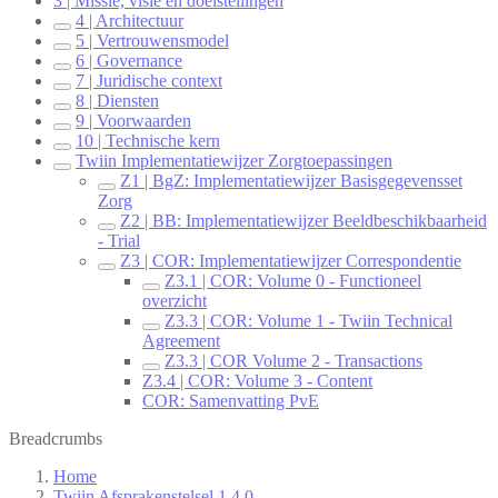
3 | Missie, visie en doelstellingen
4 | Architectuur
5 | Vertrouwensmodel
6 | Governance
7 | Juridische context
8 | Diensten
9 | Voorwaarden
10 | Technische kern
Twiin Implementatiewijzer Zorgtoepassingen
Z1 | BgZ: Implementatiewijzer Basisgegevensset
Zorg
Z2 | BB: Implementatiewijzer Beeldbeschikbaarheid
- Trial
Z3 | COR: Implementatiewijzer Correspondentie
Z3.1 | COR: Volume 0 - Functioneel
overzicht
Z3.3 | COR: Volume 1 - Twiin Technical
Agreement
Z3.3 | COR Volume 2 - Transactions
Z3.4 | COR: Volume 3 - Content
COR: Samenvatting PvE
Breadcrumbs
Home
Twiin Afsprakenstelsel 1.4.0