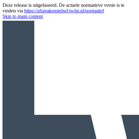
Deze release is uitgefaseerd. De actuele normatieve versie is te
vinden via
https://afsprakenstelsel.twiin.nl/normatief
Skip to main content