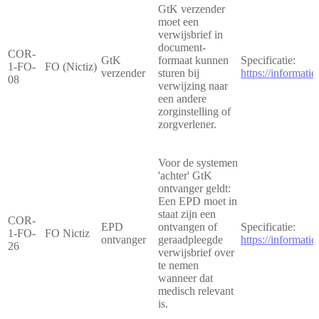
GtK verzender
moet een
verwijsbrief in
document-
COR-
GtK
formaat kunnen
Specificatie:
1-FO-
FO (Nictiz)
verzender
sturen bij
https://informat
08
verwijzing naar
een andere
zorginstelling of
zorgverlener.
Voor de systemen
'achter' GtK
ontvanger geldt:
Een EPD moet in
staat zijn een
COR-
EPD
ontvangen of
Specificatie:
1-FO-
FO Nictiz
ontvanger
geraadpleegde
https://informat
26
verwijsbrief over
te nemen
wanneer dat
medisch relevant
is.