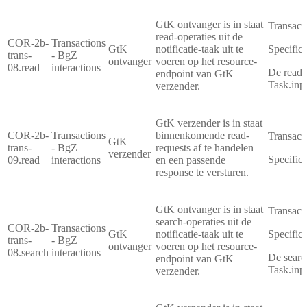
GtK ontvanger is in staat
Transact
read-operaties uit de
COR-2b-
Transactions
GtK
notificatie-taak uit te
Specifica
trans-
- BgZ
ontvanger
voeren op het resource-
08.read
interactions
De read-
endpoint van GtK
Task.inpu
verzender.
GtK verzender is in staat
COR-2b-
Transactions
binnenkomende read-
Transact
GtK
trans-
- BgZ
requests af te handelen
verzender
Specifica
09.read
interactions
en een passende
response te versturen.
GtK ontvanger is in staat
Transact
search-operaties uit de
COR-2b-
Transactions
GtK
notificatie-taak uit te
Specifica
trans-
- BgZ
ontvanger
voeren op het resource-
08.search
interactions
De searc
endpoint van GtK
Task.inp
verzender.