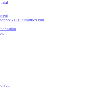
Trial
ement
dence - FHIR Notified Pull
horization
ion
d Pull