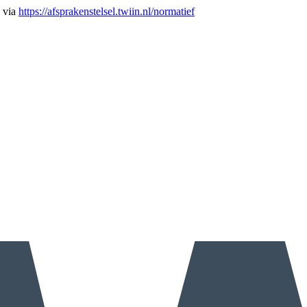
n via
https://afsprakenstelsel.twiin.nl/normatief