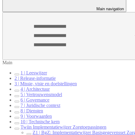
Main navigation
Main
1 | Leeswijzer
2 | Release-informatie
3 | Missie, visie en doelstellingen
4 | Architectuur
5 | Vertrouwensmodel
6 | Governance
7 | Juridische context
8 | Diensten
9 | Voorwaarden
10 | Technische kern
Twiin Implementatiewijzer Zorgtoepassingen
Z1 | BgZ: Implementatiewijzer Basisgegevensset Zor