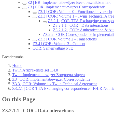
Z2 | BB: Implementatiewijzer Beeldbeschikbaarheid - 
Z3 | COR: Implementatiewijzer Correspondentie
Z3.1 | COR: Volume 0 - Functioneel overzicht
Z3.3 | COR: Volume 1 - Twiin Technical Agre
Z3.2.1 | COR TTA Exchanging correspon
Z3.2.1.1 | COR - Data interactions
Z3.2.1.2 | COR: Authentication & Aut
Z3.2.2 | COR Correspondence implementat
Z3.3 | COR Volume 2 - Transactions
Z3.4 | COR: Volume 3 - Content
COR: Samenvatting PvE
Breadcrumbs
Home
Twiin Afsprakenstelsel 1.4.0
Twiin Implementatiewijzer Zorgtoepassingen
Z3 | COR: Implementatiewijzer Correspondentie
Z3.3 | COR: Volume 1 - Twiin Technical Agreement
Z3.2.1 | COR TTA Exchanging correspondence - FHIR Notifie
On this Page
Z3.2.1.1 | COR - Data interactions