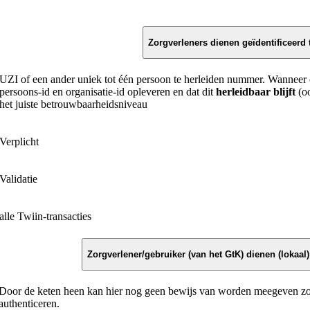
Zorgverleners dienen geïdentificeerd
UZI of een ander uniek tot één persoon te herleiden nummer. Wanneer 
persoons-id en organisatie-id opleveren en dat dit
herleidbaar blijft
(oo
het juiste betrouwbaarheidsniveau
Verplicht
Validatie
alle Twiin-transacties
Zorgverlener/gebruiker (van het GtK) dienen (lokaa
Door de keten heen kan hier nog geen bewijs van worden meegeven zod
authenticeren.