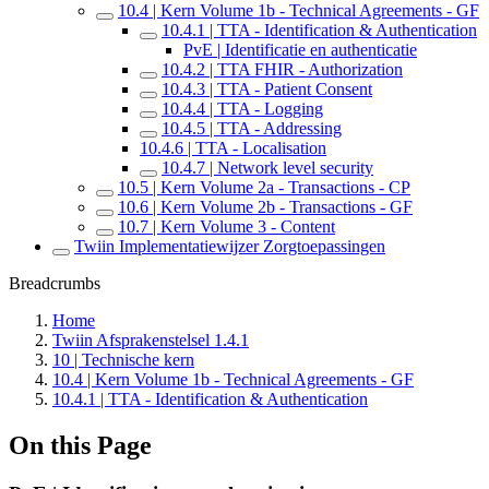
10.4 | Kern Volume 1b - Technical Agreements - GF
10.4.1 | TTA - Identification & Authentication
PvE | Identificatie en authenticatie
10.4.2 | TTA FHIR - Authorization
10.4.3 | TTA - Patient Consent
10.4.4 | TTA - Logging
10.4.5 | TTA - Addressing
10.4.6 | TTA - Localisation
10.4.7 | Network level security
10.5 | Kern Volume 2a - Transactions - CP
10.6 | Kern Volume 2b - Transactions - GF
10.7 | Kern Volume 3 - Content
Twiin Implementatiewijzer Zorgtoepassingen
Breadcrumbs
Home
Twiin Afsprakenstelsel 1.4.1
10 | Technische kern
10.4 | Kern Volume 1b - Technical Agreements - GF
10.4.1 | TTA - Identification & Authentication
On this Page