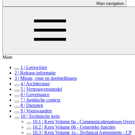
Main navigation
Main
1 | Leeswijzer
2 | Release-informatie
3 | Missie, visie en doelstellingen
4 | Architectuur
5 | Vertrouwensmodel
6 | Governance
7 | Juridische context
8 | Diensten
9 | Voorwaarden
10 | Technische kern
10.1 | Kern Volume 0a - Communicatiepatroon Over
10.2 | Kern Volume 0b - Generieke functies
10.3 | Kern Volume 1a - Technical Agreements - CP