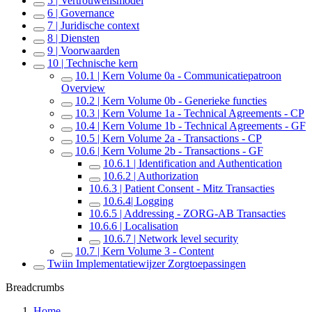
5 | Vertrouwensmodel
6 | Governance
7 | Juridische context
8 | Diensten
9 | Voorwaarden
10 | Technische kern
10.1 | Kern Volume 0a - Communicatiepatroon
Overview
10.2 | Kern Volume 0b - Generieke functies
10.3 | Kern Volume 1a - Technical Agreements - CP
10.4 | Kern Volume 1b - Technical Agreements - GF
10.5 | Kern Volume 2a - Transactions - CP
10.6 | Kern Volume 2b - Transactions - GF
10.6.1 | Identification and Authentication
10.6.2 | Authorization
10.6.3 | Patient Consent - Mitz Transacties
10.6.4| Logging
10.6.5 | Addressing - ZORG-AB Transacties
10.6.6 | Localisation
10.6.7 | Network level security
10.7 | Kern Volume 3 - Content
Twiin Implementatiewijzer Zorgtoepassingen
Breadcrumbs
Home