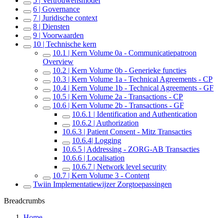
5 | Vertrouwensmodel
6 | Governance
7 | Juridische context
8 | Diensten
9 | Voorwaarden
10 | Technische kern
10.1 | Kern Volume 0a - Communicatiepatroon
Overview
10.2 | Kern Volume 0b - Generieke functies
10.3 | Kern Volume 1a - Technical Agreements - CP
10.4 | Kern Volume 1b - Technical Agreements - GF
10.5 | Kern Volume 2a - Transactions - CP
10.6 | Kern Volume 2b - Transactions - GF
10.6.1 | Identification and Authentication
10.6.2 | Authorization
10.6.3 | Patient Consent - Mitz Transacties
10.6.4| Logging
10.6.5 | Addressing - ZORG-AB Transacties
10.6.6 | Localisation
10.6.7 | Network level security
10.7 | Kern Volume 3 - Content
Twiin Implementatiewijzer Zorgtoepassingen
Breadcrumbs
Home