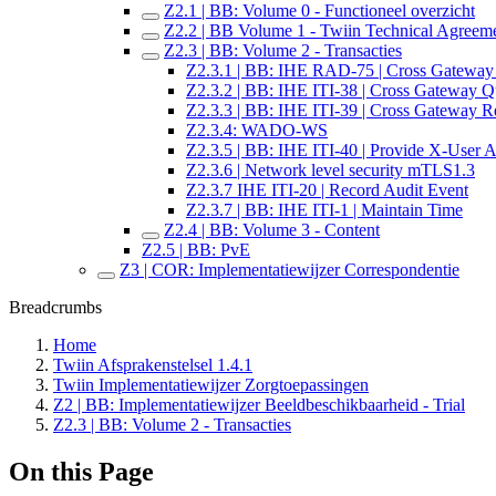
Z2.1 | BB: Volume 0 - Functioneel overzicht
Z2.2 | BB Volume 1 - Twiin Technical Agreem
Z2.3 | BB: Volume 2 - Transacties
Z2.3.1 | BB: IHE RAD-75 | Cross Gateway
Z2.3.2 | BB: IHE ITI-38 | Cross Gateway Q
Z2.3.3 | BB: IHE ITI-39 | Cross Gateway Re
Z2.3.4: WADO-WS
Z2.3.5 | BB: IHE ITI-40 | Provide X-User A
Z2.3.6 | Network level security mTLS1.3
Z2.3.7 IHE ITI-20 | Record Audit Event
Z2.3.7 | BB: IHE ITI-1 | Maintain Time
Z2.4 | BB: Volume 3 - Content
Z2.5 | BB: PvE
Z3 | COR: Implementatiewijzer Correspondentie
Breadcrumbs
Home
Twiin Afsprakenstelsel 1.4.1
Twiin Implementatiewijzer Zorgtoepassingen
Z2 | BB: Implementatiewijzer Beeldbeschikbaarheid - Trial
Z2.3 | BB: Volume 2 - Transacties
On this Page