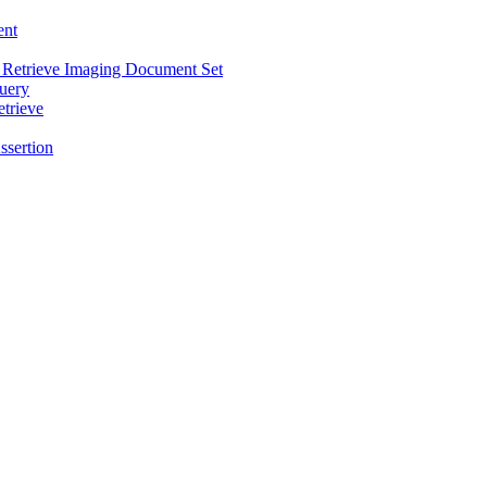
ent
 Retrieve Imaging Document Set
uery
trieve
ssertion