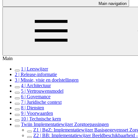
Main navigation
Main
1 | Leeswijzer
2 | Release-informatie
3 | Missie, visie en doelstellingen
4 | Architectuur
5 | Vertrouwensmodel
6 | Governance
7 | Juridische context
8 | Diensten
9 | Voorwaarden
10 | Technische kern
Twiin Implementatiewijzer Zorgtoepassingen
Z1 | BgZ: Implementatiewijzer Basisgegevensset Zor
Z2 | BB: Implementatiewijzer Beeldbeschikbaarheid - 