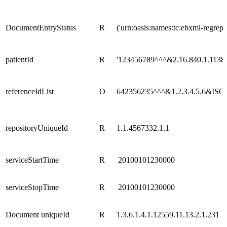
DocumentEntryStatus
R
('urn:oasis:names:tc:ebxml-regre
patientId
R
'123456789^^^&2.16.840.1.1138
referenceIdList
O
642356235^^^&1.2.3.4.5.6&ISO^ur
repositoryUniqueId
R
1.1.4567332.1.1
serviceStartTime
R
20100101230000
serviceStopTime
R
20100101230000
Document uniqueId
R
1.3.6.1.4.1.12559.11.13.2.1.231