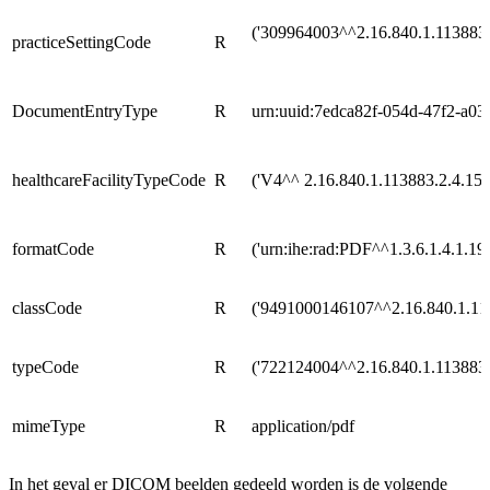
('309964003^^2.16.840.1.113883.
practiceSettingCode
R
DocumentEntryType
R
urn:uuid:7edca82f-054d-47f2-a0
healthcareFacilityTypeCode
R
('V4^^ 2.16.840.1.113883.2.4.15
formatCode
R
('urn:ihe:rad:PDF^^1.3.6.1.4.1.19
classCode
R
('9491000146107^^2.16.840.1.11
typeCode
R
('722124004^^2.16.840.1.113883.
mimeType
R
application/pdf
In het geval er DICOM beelden gedeeld worden is de volgende