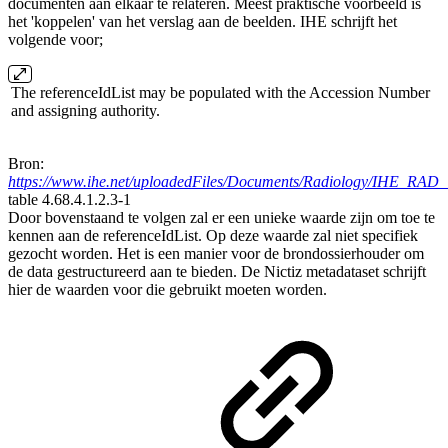
documenten aan elkaar te relateren. Meest praktische voorbeeld is
het 'koppelen' van het verslag aan de beelden. IHE schrijft het
volgende voor;
The referenceIdList may be populated with the Accession Number
and assigning authority.
Bron:
https://www.ihe.net/uploadedFiles/Documents/Radiology/IHE_RAD_
table 4.68.4.1.2.3-1
Door bovenstaand te volgen zal er een unieke waarde zijn om toe te
kennen aan de referenceIdList. Op deze waarde zal niet specifiek
gezocht worden. Het is een manier voor de brondossierhouder om
de data gestructureerd aan te bieden. De Nictiz metadataset schrijft
hier de waarden voor die gebruikt moeten worden.