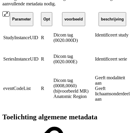
aanvullende metadata nodig.
Parameter
Opt
voorbeeld
beschrijving
Dicom tag
Identificeert study
StudyInstanceUID
R
(0020.000D)
Dicom tag
SeriesInstanceUID
R
Identificeert serie
(0020.000E)
Geeft modaliteit
Dicom tag
aan
(0008,0060)
eventCodeList
R
Geeft
(bijvoorbeeld MR)
lichaamsonderdeel
Anatomic Region
aan
Toelichting algemene metadata