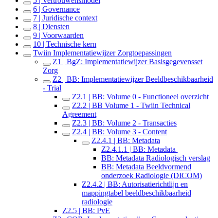
5 | Vertrouwensmodel
6 | Governance
7 | Juridische context
8 | Diensten
9 | Voorwaarden
10 | Technische kern
Twiin Implementatiewijzer Zorgtoepassingen
Z1 | BgZ: Implementatiewijzer Basisgegevensset
Zorg
Z2 | BB: Implementatiewijzer Beeldbeschikbaarheid
- Trial
Z2.1 | BB: Volume 0 - Functioneel overzicht
Z2.2 | BB Volume 1 - Twiin Technical
Agreement
Z2.3 | BB: Volume 2 - Transacties
Z2.4 | BB: Volume 3 - Content
Z2.4.1 | BB: Metadata
Z2.4.1.1 | BB: Metadata
BB: Metadata Radiologisch verslag
BB: Metadata Beeldvormend
onderzoek Radiologie (DICOM)
Z2.4.2 | BB: Autorisatierichtlijn en
mappingtabel beeldbeschikbaarheid
radiologie
Z2.5 | BB: PvE