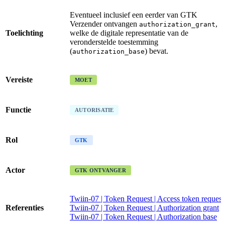
Eventueel inclusief een eerder van GTK
Verzender ontvangen
,
authorization_grant
Toelichting
welke de digitale representatie van de
veronderstelde toestemming
(
) bevat.
authorization_base
Vereiste
MOET
Functie
AUTORISATIE
Rol
GTK
Actor
GTK ONTVANGER
Twiin-07 | Token Request | Access token request
Referenties
Twiin-07 | Token Request | Authorization grant
Twiin-07 | Token Request | Authorization base