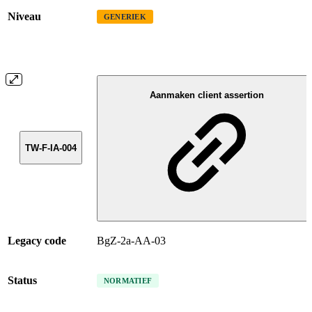
Niveau
GENERIEK
Aanmaken client assertion
TW-F-IA-004
Legacy code
BgZ-2a-AA-03
Status
NORMATIEF