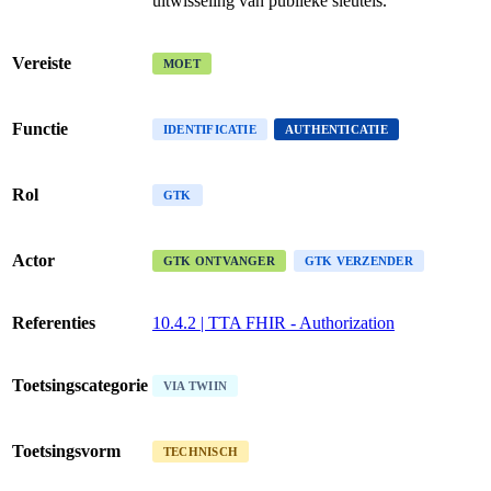
uitwisseling van publieke sleutels.
Vereiste
MOET
Functie
IDENTIFICATIE
AUTHENTICATIE
Rol
GTK
Actor
GTK ONTVANGER
GTK VERZENDER
Referenties
10.4.2 | TTA FHIR - Authorization
Toetsingscategorie
VIA TWIIN
Toetsingsvorm
TECHNISCH