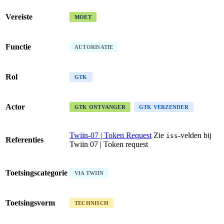
Vereiste
MOET
Functie
AUTORISATIE
Rol
GTK
Actor
GTK ONTVANGER
GTK VERZENDER
Twiin-07 | Token Request
Zie
-velden bij
iss
Referenties
Twiin 07 | Token request
Toetsingscategorie
VIA TWIIN
Toetsingsvorm
TECHNISCH