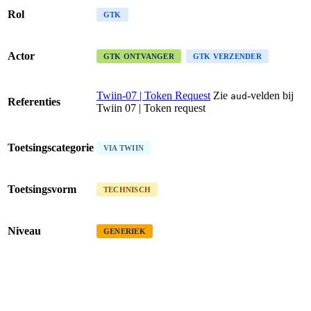
Rol
GTK
Actor
GTK ONTVANGER
GTK VERZENDER
Twiin-07 | Token Request
Zie
-velden bij
aud
Referenties
Twiin 07 | Token request
Toetsingscategorie
VIA TWIIN
Toetsingsvorm
TECHNISCH
Niveau
GENERIEK