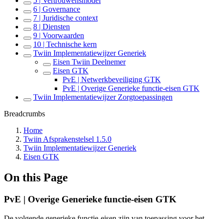
5 | Vertrouwensmodel
6 | Governance
7 | Juridische context
8 | Diensten
9 | Voorwaarden
10 | Technische kern
Twiin Implementatiewijzer Generiek
Eisen Twiin Deelnemer
Eisen GTK
PvE | Netwerkbeveiliging GTK
PvE | Overige Generieke functie-eisen GTK
Twiin Implementatiewijzer Zorgtoepassingen
Breadcrumbs
Home
Twiin Afsprakenstelsel 1.5.0
Twiin Implementatiewijzer Generiek
Eisen GTK
On this Page
PvE | Overige Generieke functie-eisen GTK
De volgende generieke functie-eisen zijn van toepassing voor het