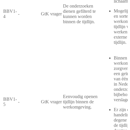
lichaams
De onderzoeken
Mogelijk
BBV1-
dienen gefilterd te
-
GtK vrager
en sorte
4
kunnen worden
werkomg
binnen de tijdlijn.
tijdlijn 
werken v
externe 
tijdlijn.
Binnen d
werkomg
zorgverle
een geïn
van één p
in Neder
onderzo
bijbehor
Eenvoudig openen
BBV1-
verslage
-
GtK vrager
tijdlijn binnen de
5
werkomgeving.
Er zijn 
handelin
degene d
de tijdli