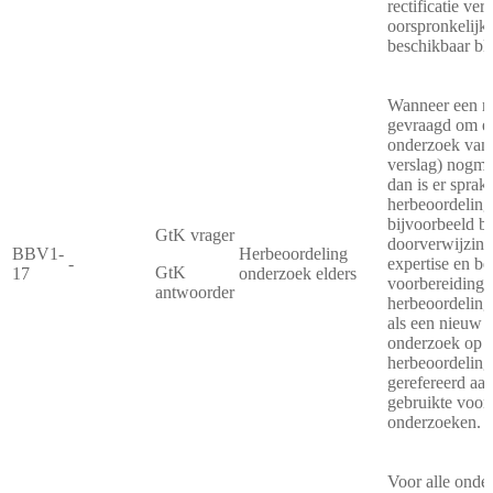
rectificatie ver
oorspronkelijke
beschikbaar blij
Wanneer een r
gevraagd om ee
onderzoek van 
verslag) nogma
dan is er sprak
herbeoordeling
bijvoorbeeld bi
GtK vrager
doorverwijzing
BBV1-
Herbeoordeling
-
expertise en be
GtK
17
onderzoek elders
voorbereiding
antwoorder
herbeoordelin
als een nieuw 
onderzoek op de
herbeoordeling
gerefereerd aa
gebruikte voor
onderzoeken.
Voor alle onde