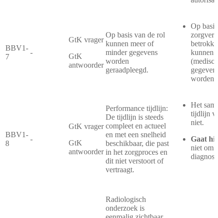
Op basis
Op basis van de rol
zorgverl
GtK vrager
kunnen meer of
betrokke
BBV1-
-
minder gegevens
kunnen m
GtK
7
worden
(medisch
antwoorder
geraadpleegd.
gegevens 
worden g
Het same
Performance tijdlijn:
tijdlijn 
De tijdlijn is steeds
niet.
compleet en actueel
GtK vrager
BBV1-
en met een snelheid
-
Gaat hi
GtK
8
beschikbaar, die past
niet om 
antwoorder
in het zorgproces en
diagnosti
dit niet verstoort of
vertraagt.
Radiologisch
onderzoek is
eenmalig zichtbaar