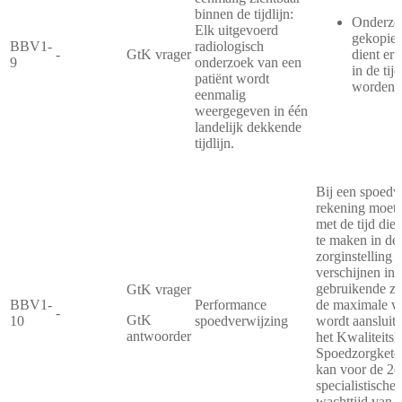
binnen de tijdlijn:
Onderzoe
Elk uitgevoerd
gekopiee
BBV1-
radiologisch
-
GtK vrager
dient er 
9
onderzoek van een
in de tij
patiënt wordt
worden 
eenmalig
weergegeven in één
landelijk dekkende
tijdlijn.
Bij een spoedv
rekening moet
met de tijd die
te maken in de
zorginstelling e
verschijnen in d
gebruikende zo
GtK vrager
BBV1-
Performance
de maximale wa
-
GtK
10
spoedverwijzing
wordt aansluiti
antwoorder
het Kwaliteits
Spoedzorgketen.
kan voor de 2e
specialistisch
wachttijd van