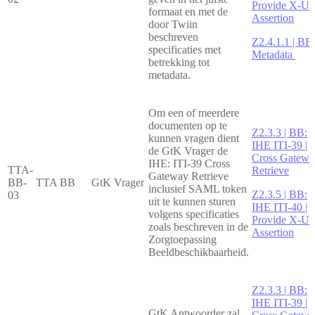
Provide X-Us
formaat en met de
Assertion
door Twiin
beschreven
Z2.4.1.1 | BB
specificaties met
Metadata
betrekking tot
metadata.
Om een of meerdere
documenten op te
Z2.3.3 | BB:
kunnen vragen dient
IHE ITI-39 |
de GtK Vrager de
Cross Gatewa
IHE: ITI-39 Cross
TTA-
Retrieve
Gateway Retrieve
BB-
TTA BB
GtK Vrager
inclusief SAML token
Z2.3.5 | BB:
03
uit te kunnen sturen
IHE ITI-40 |
volgens specificaties
Provide X-Us
zoals beschreven in de
Assertion
Zorgtoepassing
Beeldbeschikbaarheid.
Z2.3.3 | BB:
IHE ITI-39 |
GtK Antwoorder zal