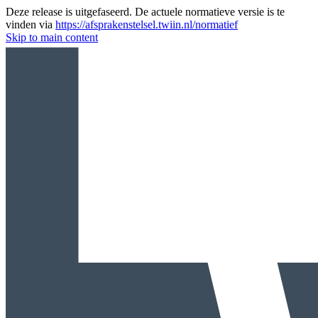
Deze release is uitgefaseerd. De actuele normatieve versie is te
vinden via
https://afsprakenstelsel.twiin.nl/normatief
Skip to main content