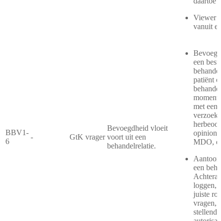
daartoe 
Viewer v
vanuit 
Bevoegdh
een best
behandel
patiënt o
behandelr
moment 
met een 
verzoek
herbeoor
Bevoegdheid vloeit
BBV1-
opinion,
-
GtK vrager
voort uit een
6
MDO, e.
behandelrelatie.
Aantoonb
een behan
Achteraf
loggen, 
juiste ro
vragen, 
stellende
autorisat