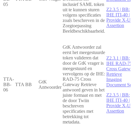
05
inclusief SAML token
Z2.3.5 | BB:
uit te kunnen sturen
IHE ITI-40 |
volgens specificaties
Provide X-Us
zoals beschreven in de
Assertion
Zorgtoepassing
Beeldbeschikbaarheid.
GtK Antwoorder zal
eerst het meegestuurde
token valideren dat
Z2.3.1 | BB:
door de GtK vrager is
IHE RAD-75 
meegestuurd en
Cross Gatewa
vervolgens op de IHE:
Retrieve
TTA-
RAD-75 Cross
Imaging
GtK
BB-
TTA BB
Gateway Retrieve
Document Set
Antwoorder
06
antwoord geven in het
Z2.3.5 | BB:
juiste formaat en met
IHE ITI-40 |
de door Twiin
Provide X-Us
beschreven
Assertion
specificaties met
betrekking tot
metadata.