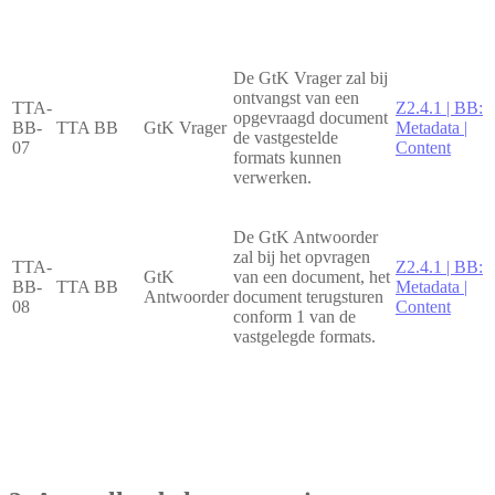
De GtK Vrager zal bij
ontvangst van een
TTA-
Z2.4.1 | BB:
opgevraagd document
BB-
TTA BB
GtK Vrager
Metadata |
de vastgestelde
07
Content
formats kunnen
verwerken.
De GtK Antwoorder
zal bij het opvragen
TTA-
Z2.4.1 | BB:
GtK
van een document, het
BB-
TTA BB
Metadata |
Antwoorder
document terugsturen
08
Content
conform 1 van de
vastgelegde formats.