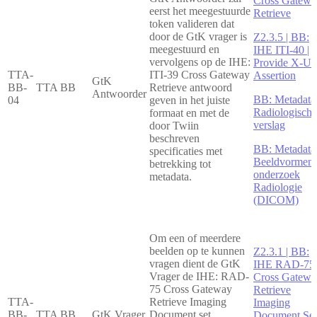
Cross Gatewa
eerst het meegestuurde
Retrieve
token valideren dat
door de GtK vrager is
Z2.3.5 | BB:
meegestuurd en
IHE ITI-40 |
vervolgens op de IHE:
Provide X-Us
TTA-
ITI-39 Cross Gateway
Assertion
GtK
BB-
TTA BB
Retrieve antwoord
Antwoorder
BB: Metadata
04
geven in het juiste
Radiologisch
formaat en met de
verslag
door Twiin
beschreven
BB: Metadata
specificaties met
Beeldvormen
betrekking tot
onderzoek
metadata.
Radiologie
(DICOM)
Om een of meerdere
beelden op te kunnen
Z2.3.1 | BB:
vragen dient de GtK
IHE RAD-75 
Vrager de IHE: RAD-
Cross Gatewa
75 Cross Gateway
Retrieve
TTA-
Retrieve Imaging
Imaging
BB-
TTA BB
GtK Vrager
Document set
Document Set