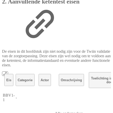
2. Aanvullende ketentest eisen
De eisen in dit hoofdstuk zijn niet nodig zijn voor de Twiin validatie
van de zorgtoepassing. Deze eisen zijn wel nodig om te voldoen aan
de ketentest, de informatiestandaard en eventuele andere functionele
eisen.
Toelichting in
Eis
Categorie
Actor
Omschrijving
doc
BBV1-
-
1