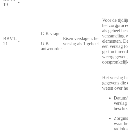
-
19
Voor de tijdlijn
het zorgproces
als geheel bes
GtK vrager
verzameling va
BBV1-
Eisen verslagen: het
-
elementen. De 
GtK
21
verslag als 1 geheel
een verslag (o
antwoorder
gestructureerd 
weergegeven, b
oorspronkelijke
Het verslag hee
gegevens die e
weten over het 
Datum/ti
verslag i
beschikb
Zorginste
waar het
radiolog