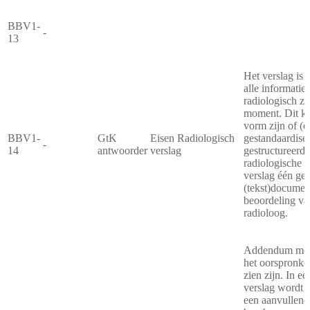
BBV1-
-
13
Het verslag is
alle informatie
radiologisch zo
moment. Dit kan
vorm zijn of (d
BBV1-
GtK
Eisen Radiologisch
gestandaardise
-
14
antwoorder
verslag
gestructureerd. 
radiologische 
verslag één geh
(tekst)documen
beoordeling va
radioloog.
Addendum moet 
het oorspronkel
zien zijn. In 
verslag wordt 
een aanvullend