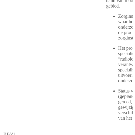
hand van modal
gebied.
Zorginste
waar het
onderzoe
de produ
zorginste
Het pro
specialis
“radiolog
verantwo
speciali
uitvoeri
onderzoe
Status v
(gepland
gereed, 
gewijzigd
verschil
van het 
BBV1-