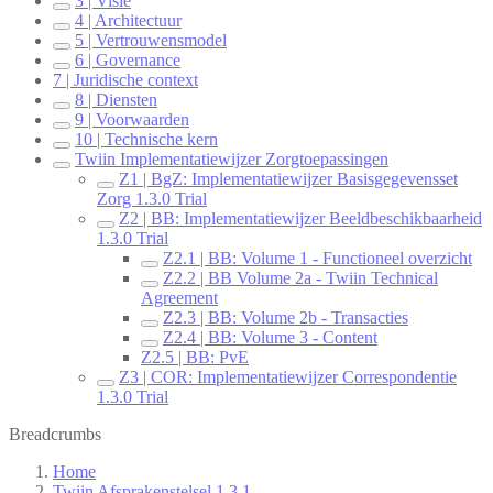
3 | Visie
4 | Architectuur
5 | Vertrouwensmodel
6 | Governance
7 | Juridische context
8 | Diensten
9 | Voorwaarden
10 | Technische kern
Twiin Implementatiewijzer Zorgtoepassingen
Z1 | BgZ: Implementatiewijzer Basisgegevensset
Zorg 1.3.0 Trial
Z2 | BB: Implementatiewijzer Beeldbeschikbaarheid
1.3.0 Trial
Z2.1 | BB: Volume 1 - Functioneel overzicht
Z2.2 | BB Volume 2a - Twiin Technical
Agreement
Z2.3 | BB: Volume 2b - Transacties
Z2.4 | BB: Volume 3 - Content
Z2.5 | BB: PvE
Z3 | COR: Implementatiewijzer Correspondentie
1.3.0 Trial
Breadcrumbs
Home
Twiin Afsprakenstelsel 1.3.1