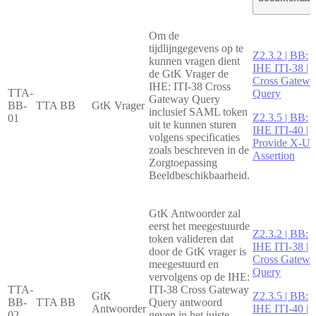
Om de
tijdlijngegevens op te
Z2.3.2 | BB:
kunnen vragen dient
IHE ITI-38 |
de GtK Vrager de
Cross Gatewa
IHE: ITI-38 Cross
TTA-
Query
Gateway Query
BB-
TTA BB
GtK Vrager
inclusief SAML token
Z2.3.5 | BB:
01
uit te kunnen sturen
IHE ITI-40 |
volgens specificaties
Provide X-Us
zoals beschreven in de
Assertion
Zorgtoepassing
Beeldbeschikbaarheid.
GtK Antwoorder zal
eerst het meegestuurde
Z2.3.2 | BB:
token valideren dat
IHE ITI-38 |
door de GtK vrager is
Cross Gatewa
meegestuurd en
Query
vervolgens op de IHE:
TTA-
ITI-38 Cross Gateway
GtK
Z2.3.5 | BB:
BB-
TTA BB
Query antwoord
Antwoorder
IHE ITI-40 |
02
geven in het juiste