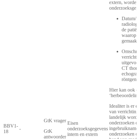
extern, worden
onderzoeksgeg
Datum/ti
radiolog
de patiën
waarop d
gemaakt
Omschrij
verricht
uitgevoe
CT thora
echogra
röntgenf
Hier kan ook d
‘herbeoordeling
Idealiter is er 
van verrichting
landelijk wordt
GtK vrager
onderzoeken di
Eisen
BBV1-
ingebruikname 
-
onderzoeksgegevens
GtK
18
onderzoeken o
intern en extern
antwoorder