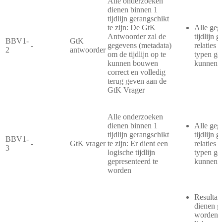
Alle onderzoeken
dienen binnen 1
tijdlijn gerangschikt
te zijn: De GtK
Alle geg
Antwoorder zal de
tijdlijn 
BBV1-
GtK
-
gegevens (metadata)
relaties 
2
antwoorder
om de tijdlijn op te
typen ge
kunnen bouwen
kunnen 
correct en volledig
terug geven aan de
GtK Vrager
Alle onderzoeken
dienen binnen 1
Alle geg
tijdlijn gerangschikt
tijdlijn 
BBV1-
-
GtK vrager
te zijn: Er dient een
relaties 
3
logische tijdlijn
typen ge
gepresenteerd te
kunnen 
worden
Resultate
dienen g
worden o