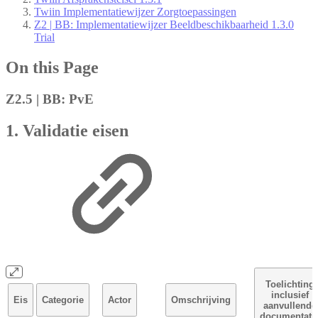
Twiin Implementatiewijzer Zorgtoepassingen
Z2 | BB: Implementatiewijzer Beeldbeschikbaarheid 1.3.0
Trial
On this Page
Z2.5 | BB: PvE
1. Validatie eisen
Toelichting
inclusief
Eis
Categorie
Actor
Omschrijving
aanvullende
documentati