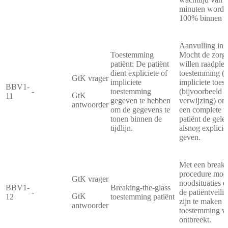
minuten worden
100% binnen 3
Aanvulling in k
Toestemming
Mocht de zorgve
patiënt: De patiënt
willen raadpleg
dient expliciete of
toestemming (n
GtK vrager
impliciete
impliciete toe
BBV1-
-
toestemming
(bijvoorbeeld o
GtK
11
gegeven te hebben
verwijzing) on
antwoorder
om de gegevens te
een complete ti
tonen binnen de
patiënt de gele
tijdlijn.
alsnog explicie
geven.
Met een breaki
procedure moet 
GtK vrager
noodsituaties e
BBV1-
Breaking-the-glass
-
de patiëntveili
GtK
12
toestemming patiënt
zijn te maken 
antwoorder
toestemming va
ontbreekt.