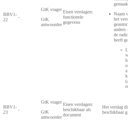
gemaakt
GtK vrager
Eisen verslagen:
Naam van
BBV1-
-
functionele
het versl
GtK
22
gegevens
geautori
antwoorder
anders –
de radiol
heeft ged
La
wa
he
oo
au
ko
(a
rec
GtK vrager
Eisen verslagen:
BBV1-
Het verslag di
-
beschikbaar als
GtK
23
beschikbaar ge
document
antwoorder