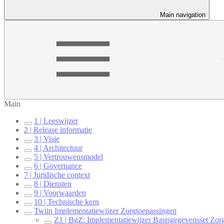
Main navigation
Main
1 | Leeswijzer
2 | Release informatie
3 | Visie
4 | Architectuur
5 | Vertrouwensmodel
6 | Governance
7 | Juridische context
8 | Diensten
9 | Voorwaarden
10 | Technische kern
Twiin Implementatiewijzer Zorgtoepassingen
Z1 | BgZ: Implementatiewijzer Basisgegevensset Zorg