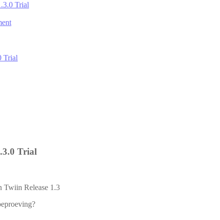
.3.0 Trial
ment
 Trial
3.0 Trial
n Twiin Release 1.3
beproeving?