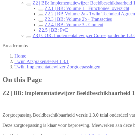
Z2 | BB: Implementatiewijzer Beeldbeschikbaarheid 1
Z2.1 | BB: Volume 1 - Functioneel overzicht
Z2.2 | BB Volume 2a - Twiin Technical Agree
Z2.3 | BB: Volume 2b - Transacties
Z2.4 | BB: Volume 3 - Content
Z2.5 | BB: PvE
Z3 | COR: Implementatiewijzer Correspondentie 1.3.0
Breadcrumbs
Home
Twiin Afsprakenstelsel 1.3.1
Twiin Implementatiewijzer Zorgtoepassingen
On this Page
Z2 | BB: Implementatiewijzer Beeldbeschikbaarheid 1.
Zorgtoepassing Beeldbeschikbaarheid
versie 1.3.0 trial
onderdeel va
Deze zorgtoepassing is klaar voor beproeving. Meewerken aan deze 