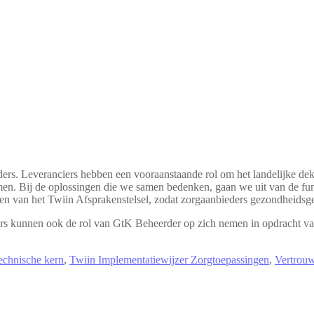
ers. Leveranciers hebben een vooraanstaande rol om het landelijke dekk
en. Bij de oplossingen die we samen bedenken, gaan we uit van de fu
sen van het Twiin Afsprakenstelsel, zodat zorgaanbieders gezondheidsg
iers kunnen ook de rol van GtK Beheerder op zich nemen in opdracht va
echnische kern
,
Twiin Implementatiewijzer Zorgtoepassingen
,
Vertrou