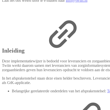
Laat het ons weten door te e-mailen naar
info@twiin.nl
Inleiding
Deze implementatiewijzer is bedoeld voor leveranciers en zorgaanbied
Twiin werkt daarom samen met leveranciers van zorginformatiesystem
zorgaanbieders geven hun leveranciers opdracht te voldoen aan de ei
In het afsprakenstelsel staan deze eisen helder beschreven. Leveranc
als GtK-applicatie.
Belangrijke gerelateerde onderdelen van het afsprakenstelsel:
T