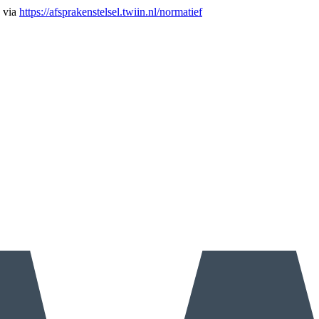
n via
https://afsprakenstelsel.twiin.nl/normatief