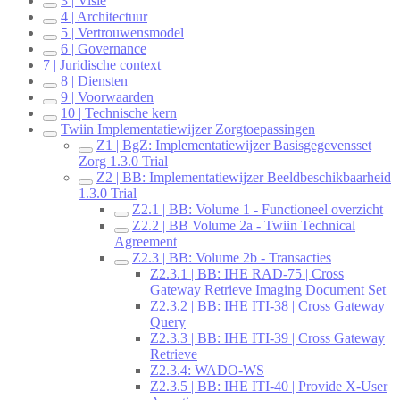
3 | Visie
4 | Architectuur
5 | Vertrouwensmodel
6 | Governance
7 | Juridische context
8 | Diensten
9 | Voorwaarden
10 | Technische kern
Twiin Implementatiewijzer Zorgtoepassingen
Z1 | BgZ: Implementatiewijzer Basisgegevensset
Zorg 1.3.0 Trial
Z2 | BB: Implementatiewijzer Beeldbeschikbaarheid
1.3.0 Trial
Z2.1 | BB: Volume 1 - Functioneel overzicht
Z2.2 | BB Volume 2a - Twiin Technical
Agreement
Z2.3 | BB: Volume 2b - Transacties
Z2.3.1 | BB: IHE RAD-75 | Cross
Gateway Retrieve Imaging Document Set
Z2.3.2 | BB: IHE ITI-38 | Cross Gateway
Query
Z2.3.3 | BB: IHE ITI-39 | Cross Gateway
Retrieve
Z2.3.4: WADO-WS
Z2.3.5 | BB: IHE ITI-40 | Provide X-User