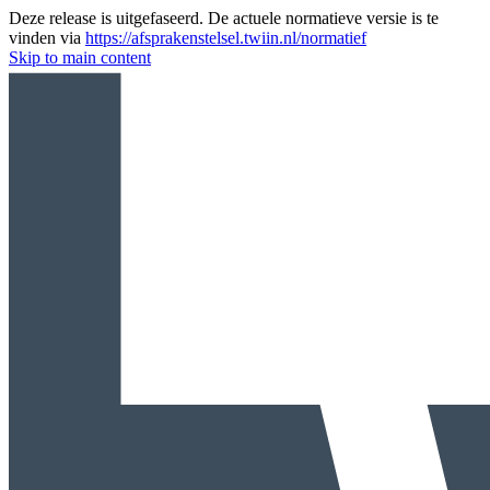
Deze release is uitgefaseerd. De actuele normatieve versie is te
vinden via
https://afsprakenstelsel.twiin.nl/normatief
Skip to main content