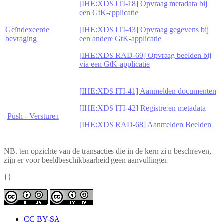
[IHE:XDS ITI-18] Opvraag metadata bij
een GtK-applicatie
Geïndexeerde
[IHE:XDS ITI-43] Opvraag gegevens bij
bevraging
een andere GtK-applicatie
[IHE:XDS RAD-69] Opvraag beelden bij
via een GtK-applicatie
[IHE:XDS ITI-41] Aanmelden documenten
[IHE:XDS ITI-42] Registreren metadata
Push - Versturen
[IHE:XDS RAD-68] Aanmelden Beelden
NB. ten opzichte van de transacties die in de kern zijn beschreven,
zijn er voor beeldbeschikbaarheid geen aanvullingen
{}
CC BY-SA