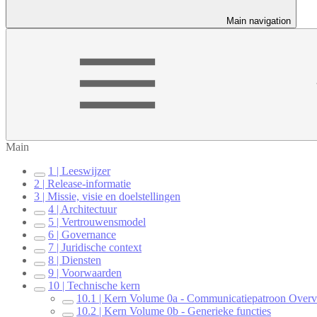
Main navigation
Main
1 | Leeswijzer
2 | Release-informatie
3 | Missie, visie en doelstellingen
4 | Architectuur
5 | Vertrouwensmodel
6 | Governance
7 | Juridische context
8 | Diensten
9 | Voorwaarden
10 | Technische kern
10.1 | Kern Volume 0a - Communicatiepatroon Over
10.2 | Kern Volume 0b - Generieke functies