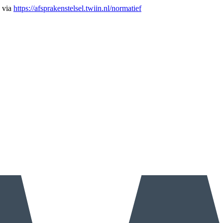
n via
https://afsprakenstelsel.twiin.nl/normatief