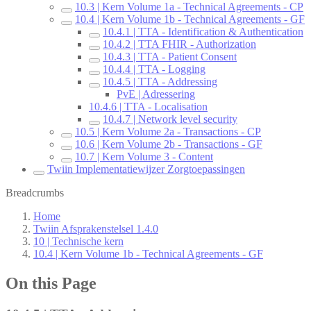
10.3 | Kern Volume 1a - Technical Agreements - CP
10.4 | Kern Volume 1b - Technical Agreements - GF
10.4.1 | TTA - Identification & Authentication
10.4.2 | TTA FHIR - Authorization
10.4.3 | TTA - Patient Consent
10.4.4 | TTA - Logging
10.4.5 | TTA - Addressing
PvE | Adressering
10.4.6 | TTA - Localisation
10.4.7 | Network level security
10.5 | Kern Volume 2a - Transactions - CP
10.6 | Kern Volume 2b - Transactions - GF
10.7 | Kern Volume 3 - Content
Twiin Implementatiewijzer Zorgtoepassingen
Breadcrumbs
Home
Twiin Afsprakenstelsel 1.4.0
10 | Technische kern
10.4 | Kern Volume 1b - Technical Agreements - GF
On this Page