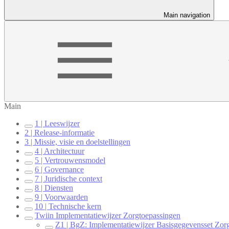
Main navigation
Main
1 | Leeswijzer
2 | Release-informatie
3 | Missie, visie en doelstellingen
4 | Architectuur
5 | Vertrouwensmodel
6 | Governance
7 | Juridische context
8 | Diensten
9 | Voorwaarden
10 | Technische kern
Twiin Implementatiewijzer Zorgtoepassingen
Z1 | BgZ: Implementatiewijzer Basisgegevensset Zor