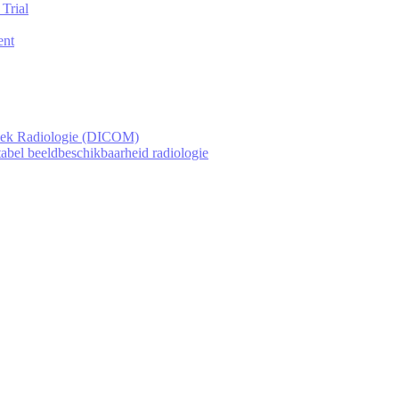
Trial
ent
oek Radiologie (DICOM)
tabel beeldbeschikbaarheid radiologie