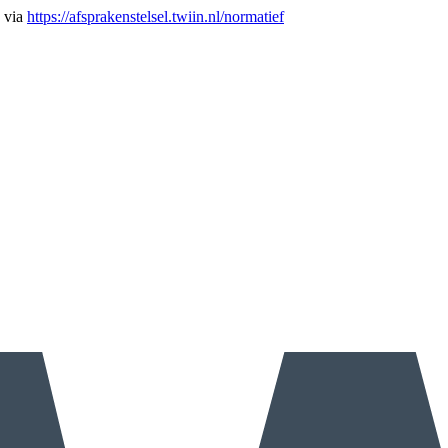
n via
https://afsprakenstelsel.twiin.nl/normatief