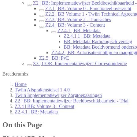
Z2 | BB: Implementatiewijzer Beeldbeschikbaarheid - 
Z2.1 | BB: Volume 0 - Functioneel overzicht
Z2.2 | BB Volume 1 - Twiin Technical Agreem
Z2.3 | BB: Volume 2 - Transacties
Z2.4 | BB: Volume 3 - Content
Z2.4.1 | BB: Metadata
Z2.4.1.1 | BB: Metadata
BB: Metadata Radiologisch verslag
BB: Metadata Beeldvormend onderz
Z2.4.2 | BB: Autorisatierichtlijn en mapping
Z2.5 | BB: PvE
Z3 | COR: Implementatiewijzer Correspondentie
Breadcrumbs
Home
Twiin Afsprakenstelsel 1.4.0
Twiin Implementatiewijzer Zorgtoepassingen
Z2 | BB: Implementatiewijzer Beeldbeschikbaarheid - Trial
Z2.4 | BB: Volume 3 - Content
Z2.4.1 | BB: Metadata
On this Page