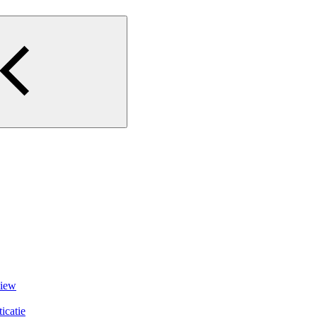
view
icatie