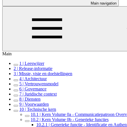
Main navigation
Main
1 | Leeswijzer
2 | Release-informatie
3 | Missie, visie en doelstellingen
4 | Architectuur
5 | Vertrouwensmodel
6 | Governance
7 | Juridische context
8 | Diensten
9 | Voorwaarden
10 | Technische kern
10.1 | Kern Volume 0a - Communicatiepatroon Over
10.2 | Kern Volume 0b - Generieke functies
10.2.1 | Generieke functie - Identificatie en Authent