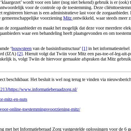
klaargezet’ wordt voor een later (nog niet bekend) gebruik is er (ook) 
antwoordelijk voor de controle op de toestemming. Deze cliënttoestem
registreren hiervan is een administratieve last voor de zorgaanbieder. D
e gemeenschappelijke voorziening
Mitz
ontwikkeld, waar steeds meer z
aan de zorgaanbieder en maakt het mogelijk dat deze voor meerdere elek
zorgaanbieders waar een behandeling heeft plaatsgevonden en om toestem
amde ‘
bouwsteen
van de basisinfrastructuur'
[1]
in het informatiestelsel
oord (IZA)
[2]
. Hieruit volgt dat Twiin voor Mitz een pas-toe-of-leg-uit
elijk is, volgt Twiin de hiervoor gemaakte afspraken dat Mitz gebruik
rect beschikbaar. Het besluit is wel nog terug te vinden via nieuwsberi
00213/https://www.informatieberaadzorg.nl/
or-mitz-en-nuts
t-voor-online-toestemmingsvoorziening-mitz/
ng met het Informatieberaad Zorg vastgestelde oplossingen voor de 6 