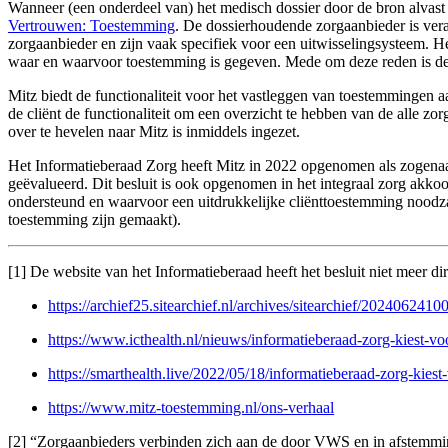
Wanneer (een onderdeel van) het medisch dossier door de bron alvast ‘
Vertrouwen: Toestemming
. De dossierhoudende zorgaanbieder is ver
zorgaanbieder en zijn vaak specifiek voor een uitwisselingsysteem. Het 
waar en waarvoor toestemming is gegeven. Mede om deze reden is d
Mitz biedt de functionaliteit voor het vastleggen van toestemmingen 
de cliënt de functionaliteit om een overzicht te hebben van de alle 
over te hevelen naar Mitz is inmiddels ingezet.
Het Informatieberaad Zorg heeft Mitz in 2022 opgenomen als zogena
geëvalueerd. Dit besluit is ook opgenomen in het integraal zorg akk
ondersteund en waarvoor een uitdrukkelijke cliënttoestemming noodzak
toestemming zijn gemaakt).
[1] De website van het Informatieberaad heeft het besluit niet meer di
https://archief25.sitearchief.nl/archives/sitearchief/202406241
https://www.icthealth.nl/nieuws/informatieberaad-zorg-kiest-vo
https://smarthealth.live/2022/05/18/informatieberaad-zorg-kies
https://www.mitz-toestemming.nl/ons-verhaal
[2] “Zorgaanbieders verbinden zich aan de door VWS en in afstemmi