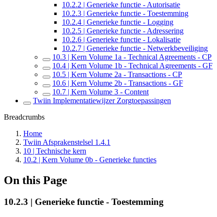
10.2.2 | Generieke functie - Autorisatie
10.2.3 | Generieke functie - Toestemming
10.2.4 | Generieke functie - Logging
10.2.5 | Generieke functie - Adressering
10.2.6 | Generieke functie - Lokalisatie
10.2.7 | Generieke functie - Netwerkbeveiliging
10.3 | Kern Volume 1a - Technical Agreements - CP
10.4 | Kern Volume 1b - Technical Agreements - GF
10.5 | Kern Volume 2a - Transactions - CP
10.6 | Kern Volume 2b - Transactions - GF
10.7 | Kern Volume 3 - Content
Twiin Implementatiewijzer Zorgtoepassingen
Breadcrumbs
Home
Twiin Afsprakenstelsel 1.4.1
10 | Technische kern
10.2 | Kern Volume 0b - Generieke functies
On this Page
10.2.3 | Generieke functie - Toestemming