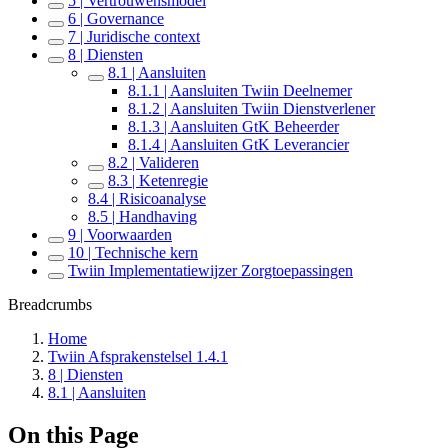
5 | Vertrouwensmodel
6 | Governance
7 | Juridische context
8 | Diensten
8.1 | Aansluiten
8.1.1 | Aansluiten Twiin Deelnemer
8.1.2 | Aansluiten Twiin Dienstverlener
8.1.3 | Aansluiten GtK Beheerder
8.1.4 | Aansluiten GtK Leverancier
8.2 | Valideren
8.3 | Ketenregie
8.4 | Risicoanalyse
8.5 | Handhaving
9 | Voorwaarden
10 | Technische kern
Twiin Implementatiewijzer Zorgtoepassingen
Breadcrumbs
Home
Twiin Afsprakenstelsel 1.4.1
8 | Diensten
8.1 | Aansluiten
On this Page