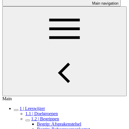
Main navigation
Main
1 | Leeswijzer
1.1 | Doelgroepen
1.2 | Begrippen
Begrip: Afsprakenstelsel