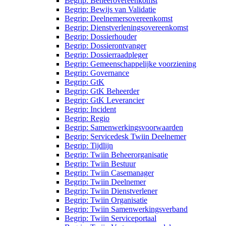
Begrip: Beheerovereenkomst
Begrip: Bewijs van Validatie
Begrip: Deelnemersovereenkomst
Begrip: Dienstverleningsovereenkomst
Begrip: Dossierhouder
Begrip: Dossierontvanger
Begrip: Dossierraadpleger
Begrip: Gemeenschappelijke voorziening
Begrip: Governance
Begrip: GtK
Begrip: GtK Beheerder
Begrip: GtK Leverancier
Begrip: Incident
Begrip: Regio
Begrip: Samenwerkingsvoorwaarden
Begrip: Servicedesk Twiin Deelnemer
Begrip: Tijdlijn
Begrip: Twiin Beheerorganisatie
Begrip: Twiin Bestuur
Begrip: Twiin Casemanager
Begrip: Twiin Deelnemer
Begrip: Twiin Dienstverlener
Begrip: Twiin Organisatie
Begrip: Twiin Samenwerkingsverband
Begrip: Twiin Serviceportaal