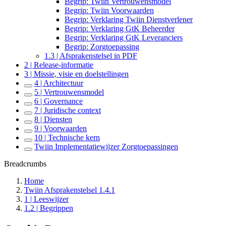
Begrip: Twiin Vertrouwensmodel
Begrip: Twiin Voorwaarden
Begrip: Verklaring Twiin Dienstverlener
Begrip: Verklaring GtK Beheerder
Begrip: Verklaring GtK Leveranciers
Begrip: Zorgtoepassing
1.3 | Afsprakenstelsel in PDF
2 | Release-informatie
3 | Missie, visie en doelstellingen
4 | Architectuur
5 | Vertrouwensmodel
6 | Governance
7 | Juridische context
8 | Diensten
9 | Voorwaarden
10 | Technische kern
Twiin Implementatiewijzer Zorgtoepassingen
Breadcrumbs
Home
Twiin Afsprakenstelsel 1.4.1
1 | Leeswijzer
1.2 | Begrippen