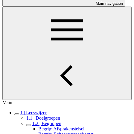
Main navigation
Main
1 | Leeswijzer
1.1 | Doelgroepen
1.2 | Begrippen
Begrip: Afsprakenstelsel