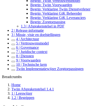
Begrip: Twiin Vertrouwensmodel
Begrip: Twiin Voorwaarden
Begrip: Verklaring Twiin Dienstverlener
Begrip: Verklaring GtK Beheerder
Begrip: Verklaring GtK Leveranciers
Begrip: Zorgtoepassing
1.3 | Afsprakenstelsel in PDF
2 | Release-informatie
3 | Missie, visie en doelstellingen
4 | Architectuur
5 | Vertrouwensmodel
6 | Governance
7 | Juridische context
8 | Diensten
9 | Voorwaarden
10 | Technische kern
Twiin Implementatiewijzer Zorgtoepassingen
Breadcrumbs
Home
Twiin Afsprakenstelsel 1.4.1
1 | Leeswijzer
1.2 | Begrippen