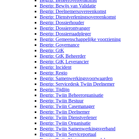
Begrip: Beheerovereenkomst
Begrip: Bewijs van Validatie
Begrip: Deelnemersovereenkomst
Begrip: Dienstverleningsovereenkomst
Begrip: Dossierhouder
Begrip: Dossierontvanger
Begrip: Dossierraadpleger
Begrip: Gemeenschappelijke voorziening
Begrip: Governance
Begrip: GtK
Begrip: GtK Beheerder
Begrip: GtK Leverancier
Begrip: Incident
Begrip: Regio
Begrip: Samenwerkingsvoorwaarden
Begrip: Servicedesk Twiin Deelnemer
Begrip: Tijdlijn
Begrip: Twiin Beheerorganisatie
Begrip: Twiin Bestuur
Begrip: Twiin Casemanager
Begrip: Twiin Deelnemer
Begrip: Twiin Dienstverlener
Begrip: Twiin Organisatie
Begrip: Twiin Samenwerkingsverband
Begrip: Twiin Serviceportaal