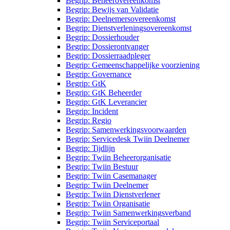
Begrip: Beheerovereenkomst
Begrip: Bewijs van Validatie
Begrip: Deelnemersovereenkomst
Begrip: Dienstverleningsovereenkomst
Begrip: Dossierhouder
Begrip: Dossierontvanger
Begrip: Dossierraadpleger
Begrip: Gemeenschappelijke voorziening
Begrip: Governance
Begrip: GtK
Begrip: GtK Beheerder
Begrip: GtK Leverancier
Begrip: Incident
Begrip: Regio
Begrip: Samenwerkingsvoorwaarden
Begrip: Servicedesk Twiin Deelnemer
Begrip: Tijdlijn
Begrip: Twiin Beheerorganisatie
Begrip: Twiin Bestuur
Begrip: Twiin Casemanager
Begrip: Twiin Deelnemer
Begrip: Twiin Dienstverlener
Begrip: Twiin Organisatie
Begrip: Twiin Samenwerkingsverband
Begrip: Twiin Serviceportaal