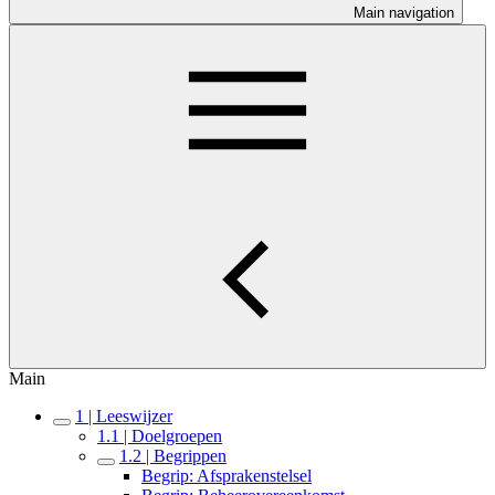
Main navigation
Main
1 | Leeswijzer
1.1 | Doelgroepen
1.2 | Begrippen
Begrip: Afsprakenstelsel