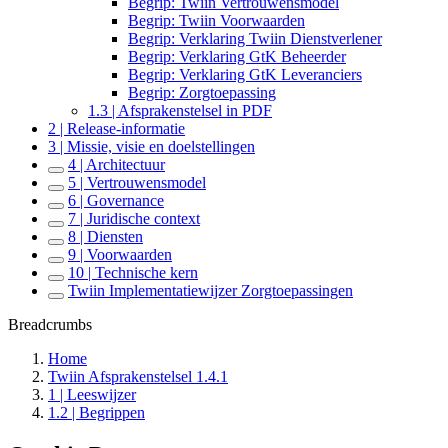
Begrip: Twiin Vertrouwensmodel
Begrip: Twiin Voorwaarden
Begrip: Verklaring Twiin Dienstverlener
Begrip: Verklaring GtK Beheerder
Begrip: Verklaring GtK Leveranciers
Begrip: Zorgtoepassing
1.3 | Afsprakenstelsel in PDF
2 | Release-informatie
3 | Missie, visie en doelstellingen
4 | Architectuur
5 | Vertrouwensmodel
6 | Governance
7 | Juridische context
8 | Diensten
9 | Voorwaarden
10 | Technische kern
Twiin Implementatiewijzer Zorgtoepassingen
Breadcrumbs
Home
Twiin Afsprakenstelsel 1.4.1
1 | Leeswijzer
1.2 | Begrippen