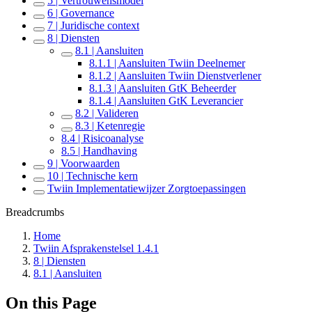
5 | Vertrouwensmodel
6 | Governance
7 | Juridische context
8 | Diensten
8.1 | Aansluiten
8.1.1 | Aansluiten Twiin Deelnemer
8.1.2 | Aansluiten Twiin Dienstverlener
8.1.3 | Aansluiten GtK Beheerder
8.1.4 | Aansluiten GtK Leverancier
8.2 | Valideren
8.3 | Ketenregie
8.4 | Risicoanalyse
8.5 | Handhaving
9 | Voorwaarden
10 | Technische kern
Twiin Implementatiewijzer Zorgtoepassingen
Breadcrumbs
Home
Twiin Afsprakenstelsel 1.4.1
8 | Diensten
8.1 | Aansluiten
On this Page