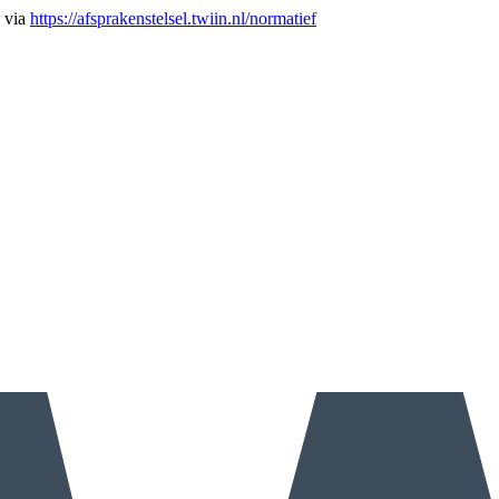
n via
https://afsprakenstelsel.twiin.nl/normatief