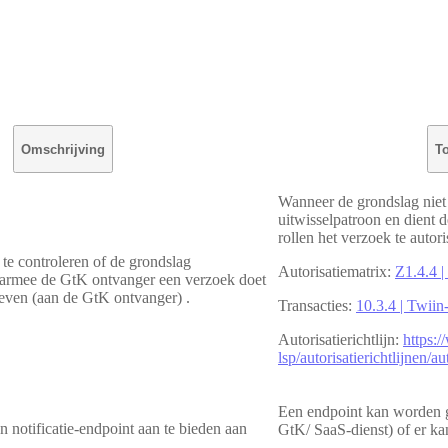
Omschrijving
To
Wanneer de grondslag niet 
uitwisselpatroon en dient d
rollen het verzoek te autori
te controleren of de grondslag
Autorisatiematrix:
Z1.4.4 |
aarmee de GtK ontvanger een verzoek doet
geven (aan de GtK ontvanger) .
Transacties:
10.3.4 | Twiin
Autorisatierichtlijn:
https:/
lsp/autorisatierichtlijnen/a
Een endpoint kan worden g
 notificatie-endpoint aan te bieden aan
GtK/ SaaS-dienst) of er ka