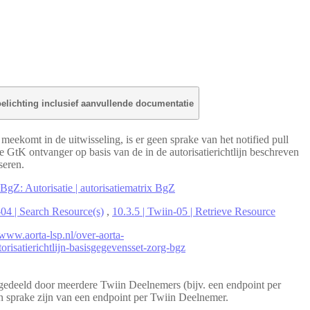
elichting inclusief aanvullende documentatie
meekomt in de uitwisseling, is er geen sprake van het notified pull
e GtK ontvanger op basis van de in de autorisatierichtlijn beschreven
seren.
 BgZ: Autorisatie | autorisatiematrix BgZ
-04 | Search Resource(s)
,
10.3.5 | Twiin-05 | Retrieve Resource
/www.aorta-lsp.nl/over-aorta-
utorisatierichtlijn-basisgegevensset-zorg-bgz
edeeld door meerdere Twiin Deelnemers (bijv. een endpoint per
n sprake zijn van een endpoint per Twiin Deelnemer.