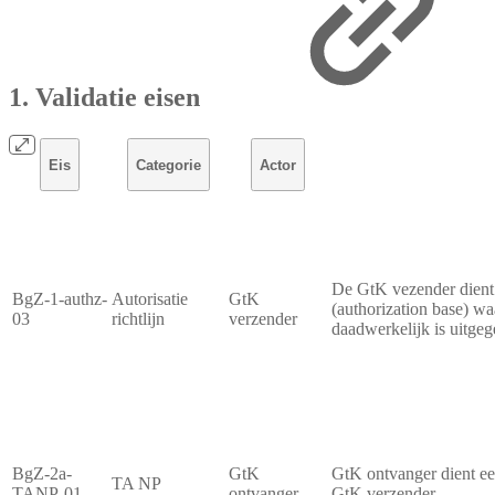
1. Validatie eisen
Eis
Categorie
Actor
De GtK vezender dient 
BgZ-1-authz-
Autorisatie
GtK
(authorization base) w
03
richtlijn
verzender
daadwerkelijk is uitge
BgZ-2a-
GtK
GtK ontvanger dient een
TA NP
TANP-01
ontvanger
GtK verzender.