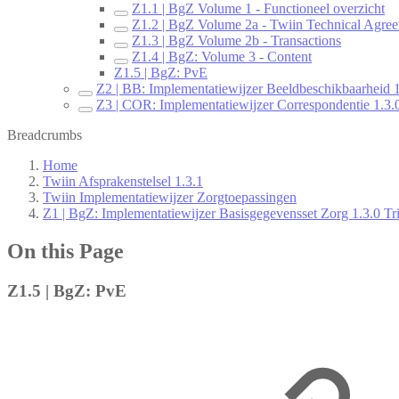
Z1.1 | BgZ Volume 1 - Functioneel overzicht
Z1.2 | BgZ Volume 2a - Twiin Technical Agre
Z1.3 | BgZ Volume 2b - Transactions
Z1.4 | BgZ: Volume 3 - Content
Z1.5 | BgZ: PvE
Z2 | BB: Implementatiewijzer Beeldbeschikbaarheid 1
Z3 | COR: Implementatiewijzer Correspondentie 1.3.0
Breadcrumbs
Home
Twiin Afsprakenstelsel 1.3.1
Twiin Implementatiewijzer Zorgtoepassingen
Z1 | BgZ: Implementatiewijzer Basisgegevensset Zorg 1.3.0 Tri
On this Page
Z1.5 | BgZ: PvE