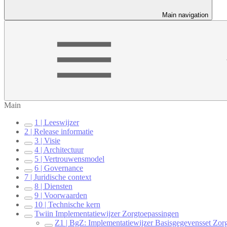
Main navigation
Main
1 | Leeswijzer
2 | Release informatie
3 | Visie
4 | Architectuur
5 | Vertrouwensmodel
6 | Governance
7 | Juridische context
8 | Diensten
9 | Voorwaarden
10 | Technische kern
Twiin Implementatiewijzer Zorgtoepassingen
Z1 | BgZ: Implementatiewijzer Basisgegevensset Zorg