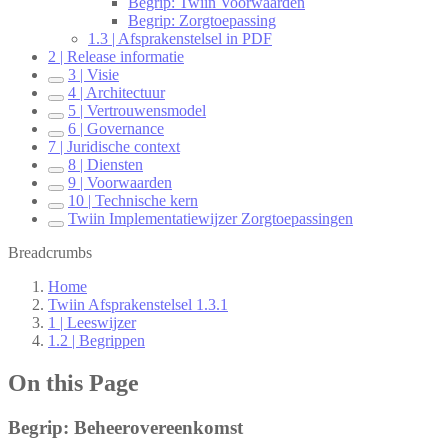
Begrip: Twiin Voorwaarden
Begrip: Zorgtoepassing
1.3 | Afsprakenstelsel in PDF
2 | Release informatie
3 | Visie
4 | Architectuur
5 | Vertrouwensmodel
6 | Governance
7 | Juridische context
8 | Diensten
9 | Voorwaarden
10 | Technische kern
Twiin Implementatiewijzer Zorgtoepassingen
Breadcrumbs
Home
Twiin Afsprakenstelsel 1.3.1
1 | Leeswijzer
1.2 | Begrippen
On this Page
Begrip: Beheerovereenkomst