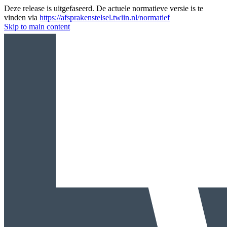
Deze release is uitgefaseerd. De actuele normatieve versie is te
vinden via
https://afsprakenstelsel.twiin.nl/normatief
Skip to main content