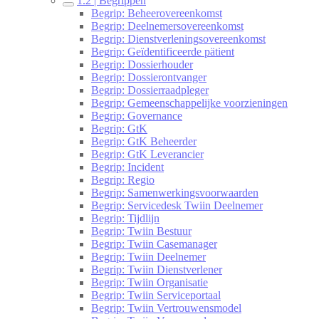
1.2 | Begrippen
Begrip: Beheerovereenkomst
Begrip: Deelnemersovereenkomst
Begrip: Dienstverleningsovereenkomst
Begrip: Geïdentificeerde pätient
Begrip: Dossierhouder
Begrip: Dossierontvanger
Begrip: Dossierraadpleger
Begrip: Gemeenschappelijke voorzieningen
Begrip: Governance
Begrip: GtK
Begrip: GtK Beheerder
Begrip: GtK Leverancier
Begrip: Incident
Begrip: Regio
Begrip: Samenwerkingsvoorwaarden
Begrip: Servicedesk Twiin Deelnemer
Begrip: Tijdlijn
Begrip: Twiin Bestuur
Begrip: Twiin Casemanager
Begrip: Twiin Deelnemer
Begrip: Twiin Dienstverlener
Begrip: Twiin Organisatie
Begrip: Twiin Serviceportaal
Begrip: Twiin Vertrouwensmodel