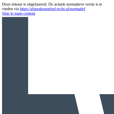
Deze release is uitgefaseerd. De actuele normatieve versie is te
vinden via
https://afsprakenstelsel.twiin.nl/normatief
Skip to main content