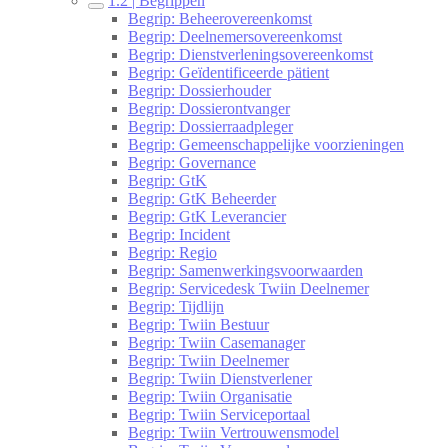
1.2 | Begrippen
Begrip: Beheerovereenkomst
Begrip: Deelnemersovereenkomst
Begrip: Dienstverleningsovereenkomst
Begrip: Geïdentificeerde pätient
Begrip: Dossierhouder
Begrip: Dossierontvanger
Begrip: Dossierraadpleger
Begrip: Gemeenschappelijke voorzieningen
Begrip: Governance
Begrip: GtK
Begrip: GtK Beheerder
Begrip: GtK Leverancier
Begrip: Incident
Begrip: Regio
Begrip: Samenwerkingsvoorwaarden
Begrip: Servicedesk Twiin Deelnemer
Begrip: Tijdlijn
Begrip: Twiin Bestuur
Begrip: Twiin Casemanager
Begrip: Twiin Deelnemer
Begrip: Twiin Dienstverlener
Begrip: Twiin Organisatie
Begrip: Twiin Serviceportaal
Begrip: Twiin Vertrouwensmodel