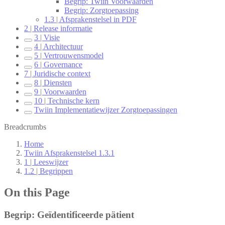
Begrip: Twiin Voorwaarden
Begrip: Zorgtoepassing
1.3 | Afsprakenstelsel in PDF
2 | Release informatie
3 | Visie
4 | Architectuur
5 | Vertrouwensmodel
6 | Governance
7 | Juridische context
8 | Diensten
9 | Voorwaarden
10 | Technische kern
Twiin Implementatiewijzer Zorgtoepassingen
Breadcrumbs
Home
Twiin Afsprakenstelsel 1.3.1
1 | Leeswijzer
1.2 | Begrippen
On this Page
Begrip: Geïdentificeerde pätient