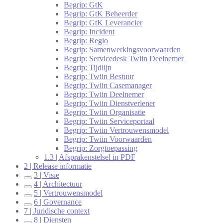
Begrip: GtK
Begrip: GtK Beheerder
Begrip: GtK Leverancier
Begrip: Incident
Begrip: Regio
Begrip: Samenwerkingsvoorwaarden
Begrip: Servicedesk Twiin Deelnemer
Begrip: Tijdlijn
Begrip: Twiin Bestuur
Begrip: Twiin Casemanager
Begrip: Twiin Deelnemer
Begrip: Twiin Dienstverlener
Begrip: Twiin Organisatie
Begrip: Twiin Serviceportaal
Begrip: Twiin Vertrouwensmodel
Begrip: Twiin Voorwaarden
Begrip: Zorgtoepassing
1.3 | Afsprakenstelsel in PDF
2 | Release informatie
3 | Visie
4 | Architectuur
5 | Vertrouwensmodel
6 | Governance
7 | Juridische context
8 | Diensten