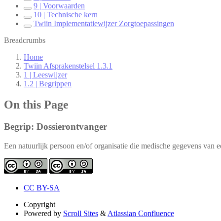
9 | Voorwaarden
10 | Technische kern
Twiin Implementatiewijzer Zorgtoepassingen
Breadcrumbs
Home
Twiin Afsprakenstelsel 1.3.1
1 | Leeswijzer
1.2 | Begrippen
On this Page
Begrip: Dossierontvanger
Een natuurlijk persoon en/of organisatie die medische gegevens van ee
CC BY-SA
Copyright
Powered by
Scroll Sites
&
Atlassian Confluence