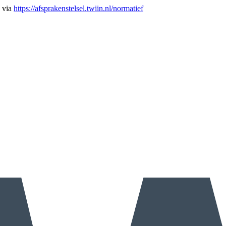
n via
https://afsprakenstelsel.twiin.nl/normatief