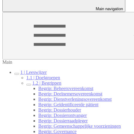
Main navigation
Main
1 | Leeswijzer
1.1 | Doelgroepen
1.2 | Begrippen
Begrip: Beheerovereenkomst
Begrip: Deelnemersovereenkomst
Begrip: Dienstverleningsovereenkomst
Begrip: Geïdentificeerde pätient
Begrip: Dossierhouder
Begrip: Dossierontvanger
Begrip: Dossierraadpleger
Begrip: Gemeenschappelijke voorzieningen
Begrip: Governance