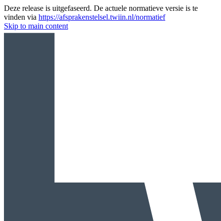
Deze release is uitgefaseerd. De actuele normatieve versie is te
vinden via
https://afsprakenstelsel.twiin.nl/normatief
Skip to main content