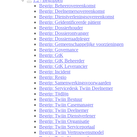
1.2 | Begrippen
Begrip: Beheerovereenkomst
Begrip: Deelnemersovereenkomst
Begrip: Dienstverleningsovereenkomst
Begrip: Geïdentificeerde pätient
Begrip: Dossierhouder
Begrip: Dossierontvanger
Begrip: Dossierraadpleger
Begrip: Gemeenschappelijke voorzieningen
Begrip: Governance
Begrip: GtK
Begrip: GtK Beheerder
Begrip: GtK Leverancier
Begrip: Incident
Begrip: Regio
Begrip: Samenwerkingsvoorwaarden
Begrip: Servicedesk Twiin Deelnemer
Begrip: Tijdlijn
Begrip: Twiin Bestuur
Begrip: Twiin Casemanager
Begrip: Twiin Deelnemer
Begrip: Twiin Dienstverlener
Begrip: Twiin Organisatie
Begrip: Twiin Serviceportaal
Begrip: Twiin Vertrouwensmodel