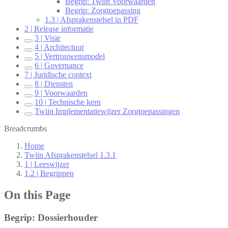
Begrip: Twiin Voorwaarden
Begrip: Zorgtoepassing
1.3 | Afsprakenstelsel in PDF
2 | Release informatie
3 | Visie
4 | Architectuur
5 | Vertrouwensmodel
6 | Governance
7 | Juridische context
8 | Diensten
9 | Voorwaarden
10 | Technische kern
Twiin Implementatiewijzer Zorgtoepassingen
Breadcrumbs
Home
Twiin Afsprakenstelsel 1.3.1
1 | Leeswijzer
1.2 | Begrippen
On this Page
Begrip: Dossierhouder