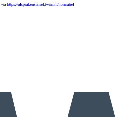
n via
https://afsprakenstelsel.twiin.nl/normatief