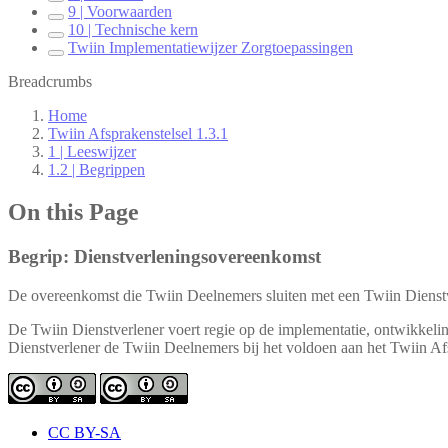
9 | Voorwaarden
10 | Technische kern
Twiin Implementatiewijzer Zorgtoepassingen
Breadcrumbs
Home
Twiin Afsprakenstelsel 1.3.1
1 | Leeswijzer
1.2 | Begrippen
On this Page
Begrip: Dienstverleningsovereenkomst
De overeenkomst die Twiin Deelnemers sluiten met een Twiin Dienst
De Twiin Dienstverlener voert regie op de implementatie, ontwikkeli
Dienstverlener de Twiin Deelnemers bij het voldoen aan het Twiin Afs
CC BY-SA