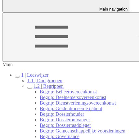
Main navigation
Main
1 | Leeswijzer
1.1 | Doelgroepen
1.2 | Begrippen
Begrip: Beheerovereenkomst
Begrip: Deelnemersovereenkomst
Begrip: Dienstverleningsovereenkomst
Begrip: Geïdentificeerde pätient
Begrip: Dossierhouder
Begrip: Dossierontvanger
Begrip: Dossierraadpleger
Begrip: Gemeenschappelijke voorzieningen
Begrip: Governance