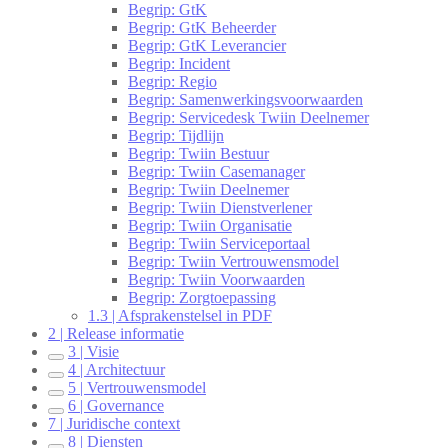
Begrip: GtK
Begrip: GtK Beheerder
Begrip: GtK Leverancier
Begrip: Incident
Begrip: Regio
Begrip: Samenwerkingsvoorwaarden
Begrip: Servicedesk Twiin Deelnemer
Begrip: Tijdlijn
Begrip: Twiin Bestuur
Begrip: Twiin Casemanager
Begrip: Twiin Deelnemer
Begrip: Twiin Dienstverlener
Begrip: Twiin Organisatie
Begrip: Twiin Serviceportaal
Begrip: Twiin Vertrouwensmodel
Begrip: Twiin Voorwaarden
Begrip: Zorgtoepassing
1.3 | Afsprakenstelsel in PDF
2 | Release informatie
3 | Visie
4 | Architectuur
5 | Vertrouwensmodel
6 | Governance
7 | Juridische context
8 | Diensten