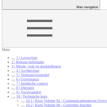
Main navigation
Main
1 | Leeswijzer
2 | Release-informatie
3 | Missie, visie en doelstellingen
4 | Architectuur
5 | Vertrouwensmodel
6 | Governance
7 | Juridische context
8 | Diensten
9 | Voorwaarden
10 | Technische kern
10.1 | Kern Volume 0a - Communicatiepatroon Over
10.2 | Kern Volume 0b - Generieke functies