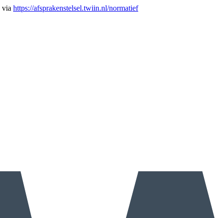
n via
https://afsprakenstelsel.twiin.nl/normatief