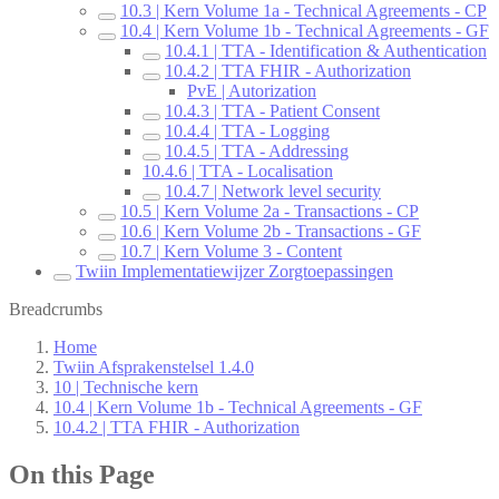
10.3 | Kern Volume 1a - Technical Agreements - CP
10.4 | Kern Volume 1b - Technical Agreements - GF
10.4.1 | TTA - Identification & Authentication
10.4.2 | TTA FHIR - Authorization
PvE | Autorization
10.4.3 | TTA - Patient Consent
10.4.4 | TTA - Logging
10.4.5 | TTA - Addressing
10.4.6 | TTA - Localisation
10.4.7 | Network level security
10.5 | Kern Volume 2a - Transactions - CP
10.6 | Kern Volume 2b - Transactions - GF
10.7 | Kern Volume 3 - Content
Twiin Implementatiewijzer Zorgtoepassingen
Breadcrumbs
Home
Twiin Afsprakenstelsel 1.4.0
10 | Technische kern
10.4 | Kern Volume 1b - Technical Agreements - GF
10.4.2 | TTA FHIR - Authorization
On this Page