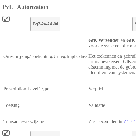
PvE | Autorization
BgZ-2a-AA-04
GtK-verzender
en
GtK-
voor de systemen die oper
Het toekennen en gebruik
Omschrijving/Toelichting/Uitleg/Implicaties
normatieve eisen. GtK-v
afstemming met de gebrui
identifiers van systemen.
Prescription Level/Type
Verplicht
Toetsing
Validatie
Transactie/verwijzing
Zie
-velden in
Z1.2.1
iss